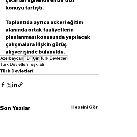
çıkarları ilgilendiren bir dizi 
konuyu tartıştı.
Toplantıda ayrıca askeri eğitim 
alanında ortak faaliyetlerin 
planlanması konusunda yapılacak 
çalışmalara ilişkin görüş 
alışverişinde bulunuldu.
Azerbaycan
TDT
Çin
Türk Devletleri
Türk Devletleri Teşkilatı
Türk Devletleri
Hepsini Gör
Son Yazılar