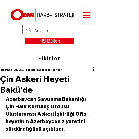
HS Bülten
Fikirler
15 Haz 2024
1 dakikada okunur
Çin Askeri Heyeti
Bakü'de
Azerbaycan Savunma Bakanlığı 
Çin Halk Kurtuluş Ordusu 
Uluslararası Askeri İşbirliği Ofisi 
heyetinin Azerbaycan ziyaretini 
sürdürdüğünü açıkladı. 