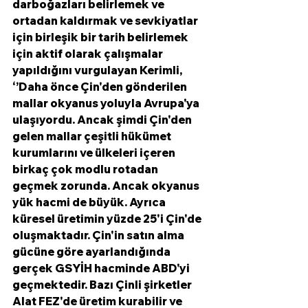
darboğazları belirlemek ve 
ortadan kaldırmak ve sevkiyatlar 
için birleşik bir tarih belirlemek 
için aktif olarak çalışmalar 
yapıldığını vurgulayan Kerimli, 
‘’Daha önce Çin'den gönderilen 
mallar okyanus yoluyla Avrupa'ya 
ulaşıyordu. Ancak şimdi Çin'den 
gelen mallar çeşitli hükümet 
kurumlarını ve ülkeleri içeren 
birkaç çok modlu rotadan 
geçmek zorunda. Ancak okyanus 
yük hacmi de büyük. Ayrıca 
küresel üretimin yüzde 25'i Çin'de 
oluşmaktadır. Çin'in satın alma 
gücüne göre ayarlandığında 
gerçek GSYİH hacminde ABD'yi 
geçmektedir. Bazı Çinli şirketler 
Alat FEZ'de üretim kurabilir ve 