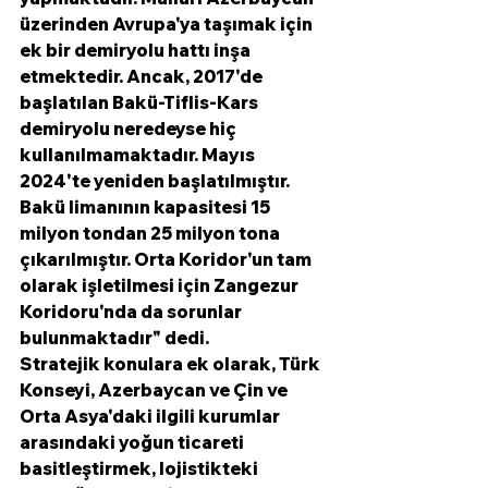
üzerinden Avrupa'ya taşımak için 
ek bir demiryolu hattı inşa 
etmektedir. Ancak, 2017'de 
başlatılan Bakü-Tiflis-Kars 
demiryolu neredeyse hiç 
kullanılmamaktadır. Mayıs 
2024'te yeniden başlatılmıştır. 
Bakü limanının kapasitesi 15 
milyon tondan 25 milyon tona 
çıkarılmıştır. Orta Koridor'un tam 
olarak işletilmesi için Zangezur 
Koridoru'nda da sorunlar 
bulunmaktadır" dedi.
Stratejik konulara ek olarak, Türk 
Konseyi, Azerbaycan ve Çin ve 
Orta Asya'daki ilgili kurumlar 
arasındaki yoğun ticareti 
basitleştirmek, lojistikteki 