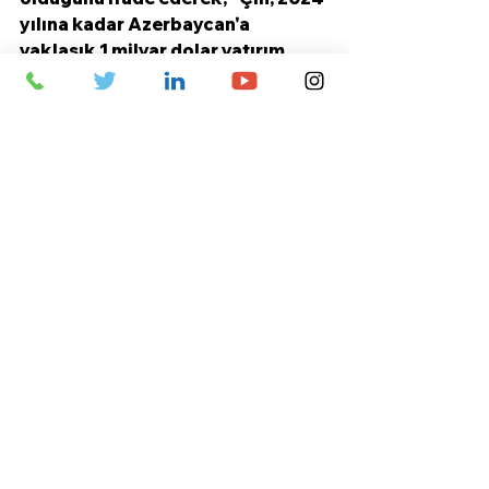
yılına kadar Azerbaycan'a 
yaklaşık 1 milyar dolar yatırım 
yaptı. Bu yatırımlar sadece petrol 
sektörünü değil, aynı zamanda 
petrol dışı sektörü de 
ilgilendiriyor. Azerbaycan, 
Şanghay İş birliği Örgütü'nün en 
önemli üyelerinden biri. 2024 
yılında Azerbaycan ile Çin 
arasındaki transit sevkiyatlar 
arttı. Bu büyüme dinamiğinin 2025-
2026'da da devam edeceğine 
inanıyorum" dedi.
Yük hacminin yaklaşık 200 bin ton 
olduğunu ve ŞİÖ'nünbahis 
oynadığı ve Zangezur Koridoru'nu 
geliştiren Orta Koridor'un önemli 
bir rota olduğunu vurgulayan 