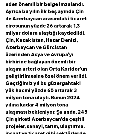
eden önemli bir belge imzalandı. 
Ayrıca bu yılın ilk beş ayında Çin 
ile Azerbaycan arasındaki ticaret 
cirosunun yüzde 26 artarak 1,3 
milyar dolara ulaştığı kaydedildi. 
Çin, Kazakistan, Hazar Denizi, 
Azerbaycan ve Gürcistan 
üzerinden Asya ve Avrupa'yı 
birbirine bağlayan önemli bir 
ulaşım arteri olan Orta Koridor'un 
geliştirilmesine özel önem verildi. 
Geçtiğimiz yıl bu güzergahtaki 
yük hacmi yüzde 65 artarak 3 
milyon tona ulaştı. Bunun 2024 
yılına kadar 4 milyon tona 
ulaşması bekleniyor. Şu anda, 245 
Çin şirketi Azerbaycan'da çeşitli 
projeler, sanayi, tarım, ulaştırma, 
inşaat ve ticaret gibi sektörlerde 