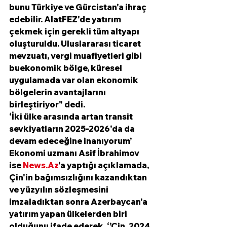
bunu Türkiye ve Gürcistan'a ihraç 
edebilir. AlatFEZ'de yatırım 
çekmek için gerekli tüm altyapı 
oluşturuldu. Uluslararası ticaret 
mevzuatı, vergi muafiyetleri gibi 
buekonomik bölge, küresel 
uygulamada var olan ekonomik 
bölgelerin avantajlarını 
birleştiriyor" dedi.
‘İki ülke arasında artan transit 
sevkiyatların 2025-2026'da da 
devam edeceğine inanıyorum’
Ekonomi uzmanı Asif İbrahimov 
ise 
News.Az
'a yaptığı açıklamada, 
Çin'in bağımsızlığını kazandıktan 
ve yüzyılın sözleşmesini 
imzaladıktan sonra Azerbaycan'a 
yatırım yapan ülkelerden biri 
olduğunu ifade ederek, ‘’Çin, 2024 