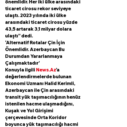
önemlidir. Her iki ülke arasındaki 
ticaret cirosu rekor seviyeye 
ulaştı. 2023 yılında iki ülke 
arasındaki ticaret cirosu yüzde 
43,5 artarak 3,1 milyar dolara 
ulaştı’’ dedi.
‘Alternatif Rotalar Çin İçin 
Önemlidir. Azerbaycan Bu 
Durumdan Yararlanmaya 
Çalışmaktadır’
Konuyla ilgili 
News.Az
’a 
değerlendirmelerde bulunan 
Ekonomi Uzmanı Halid Kerimli, 
Azerbaycan ile Çin arasındaki 
transit yük taşımacılığının henüz 
istenilen hacme ulaşmadığını, 
Kuşak ve Yol Girişimi 
çerçevesinde Orta Koridor 
boyunca yük taşımacılığı hacmi 