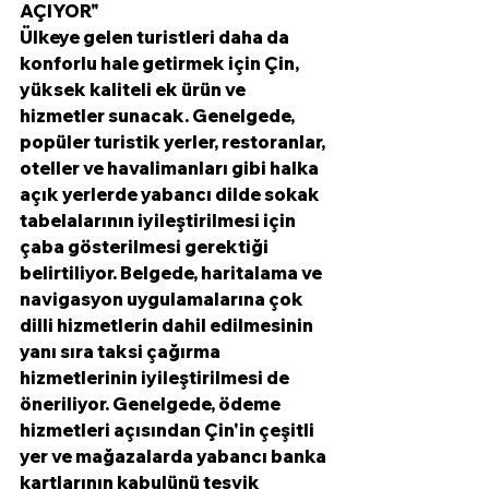
AÇIYOR"
Ülkeye gelen turistleri daha da 
konforlu hale getirmek için Çin, 
yüksek kaliteli ek ürün ve 
hizmetler sunacak. Genelgede, 
popüler turistik yerler, restoranlar, 
oteller ve havalimanları gibi halka 
açık yerlerde yabancı dilde sokak 
tabelalarının iyileştirilmesi için 
çaba gösterilmesi gerektiği 
belirtiliyor. Belgede, haritalama ve 
navigasyon uygulamalarına çok 
dilli hizmetlerin dahil edilmesinin 
yanı sıra taksi çağırma 
hizmetlerinin iyileştirilmesi de 
öneriliyor. Genelgede, ödeme 
hizmetleri açısından Çin'in çeşitli 
yer ve mağazalarda yabancı banka 
kartlarının kabulünü teşvik 