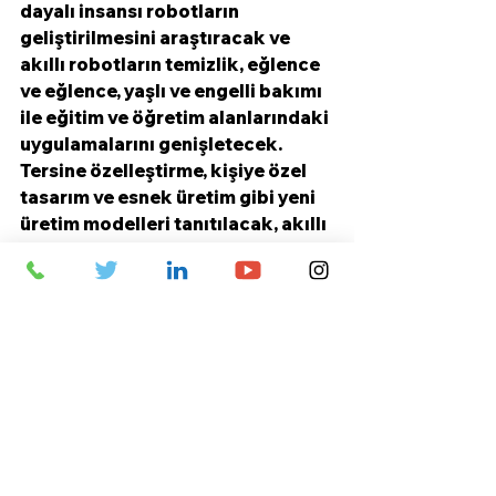
dayalı insansı robotların 
geliştirilmesini araştıracak ve 
akıllı robotların temizlik, eğlence 
ve eğlence, yaşlı ve engelli bakımı 
ile eğitim ve öğretim alanlarındaki 
uygulamalarını genişletecek. 
Tersine özelleştirme, kişiye özel 
tasarım ve esnek üretim gibi yeni 
üretim modelleri tanıtılacak, akıllı 
ürünlere ilişkin tüketici 
farkındalığının ve pazar 
penetrasyonunun artırılmasına 
yönelik tanıtım faaliyetleri 
gerçekleştirilecek. Genelge 
ayrıca, özellikle gıda hizmeti ve 
sağlık sektörlerinde yeni tüketim 
senaryoları oluşturmaya yönelik 
tedbirleri de detaylandırıyor.