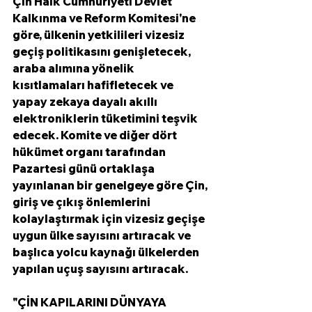
Çin Halk Cumhuriyeti Devlet 
Kalkınma ve Reform Komitesi'ne 
göre, ülkenin yetkilileri vizesiz 
geçiş politikasını genişletecek, 
araba alımına yönelik 
kısıtlamaları hafifletecek ve 
yapay zekaya dayalı akıllı 
elektroniklerin tüketimini teşvik 
edecek. Komite ve diğer dört 
hükümet organı tarafından 
Pazartesi günü ortaklaşa 
yayınlanan bir genelgeye göre Çin, 
giriş ve çıkış önlemlerini 
kolaylaştırmak için vizesiz geçişe 
uygun ülke sayısını artıracak ve 
başlıca yolcu kaynağı ülkelerden 
yapılan uçuş sayısını artıracak.
"ÇİN KAPILARINI DÜNYAYA 