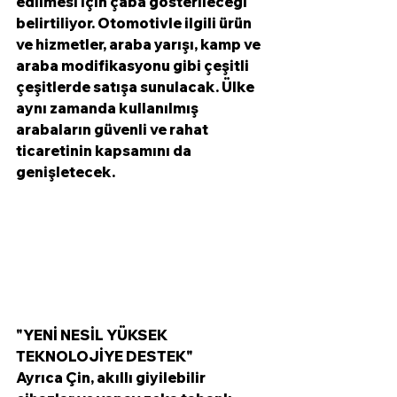
edilmesi için çaba gösterileceği 
belirtiliyor. Otomotivle ilgili ürün 
ve hizmetler, araba yarışı, kamp ve 
araba modifikasyonu gibi çeşitli 
çeşitlerde satışa sunulacak. Ülke 
aynı zamanda kullanılmış 
arabaların güvenli ve rahat 
ticaretinin kapsamını da 
genişletecek.
"YENİ NESİL YÜKSEK 
TEKNOLOJİYE DESTEK"
Ayrıca Çin, akıllı giyilebilir 