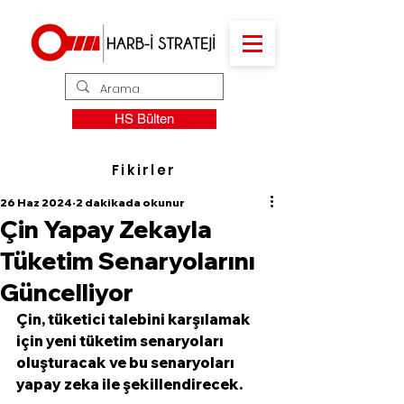
HS Bülten
Fikirler
26 Haz 2024
2 dakikada okunur
Çin Yapay Zekayla
Tüketim Senaryolarını
Güncelliyor
Çin, tüketici talebini karşılamak 
için yeni tüketim senaryoları 
oluşturacak ve bu senaryoları 
yapay zeka ile şekillendirecek. 