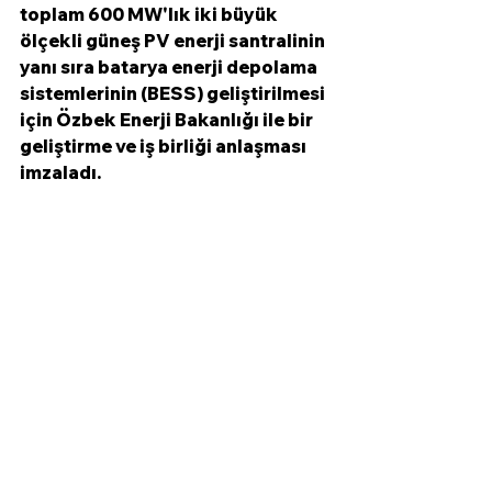
toplam 600 MW'lık iki büyük 
ölçekli güneş PV enerji santralinin 
yanı sıra batarya enerji depolama 
sistemlerinin (BESS) geliştirilmesi 
için Özbek Enerji Bakanlığı ile bir 
geliştirme ve iş birliği anlaşması 
imzaladı. 