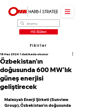
HS Bülten
Fikirler
18 Haz 2024
1 dakikada okunur
Özbekistan'ın
doğusunda 600 MW'lık
güneş enerjisi
geliştirecek
Malezyalı Enerji Şirketi (Sunview 
Group), Özbekistan'ın doğusunda 