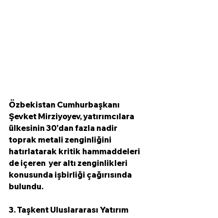
Özbekistan Cumhurbaşkanı 
Şevket Mirziyoyev, yatırımcılara 
ülkesinin 30'dan fazla nadir 
toprak metali zenginliğini  
hatırlatarak kritik hammaddeleri 
de içeren  yer altı zenginlikleri 
konusunda işbirliği çağırısında 
bulundu. 
3. Taşkent Uluslararası Yatırım 