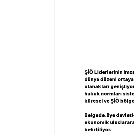
ŞİÖ Liderlerinin imza
dünya düzeni ortaya ç
olanakları genişliyor
hukuk normları sistem
küresel ve ŞİÖ bölge
Belgede, üye devletle
ekonomik uluslararas
belirtiliyor. 