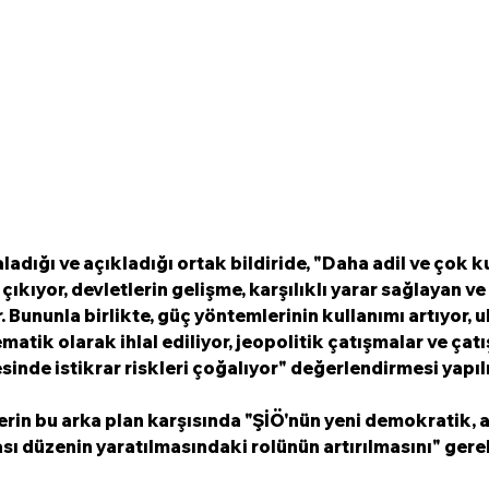
ladığı ve açıkladığı ortak bildiride, "Daha adil ve çok ku
ıkıyor, devletlerin gelişme, karşılıklı yarar sağlayan ve eş
. Bununla birlikte, güç yöntemlerinin kullanımı artıyor, u
atik olarak ihlal ediliyor, jeopolitik çatışmalar ve çatı
sinde istikrar riskleri çoğalıyor" değerlendirmesi yapılı
rin bu arka plan karşısında "ŞİÖ'nün yeni demokratik, adi
ı düzenin yaratılmasındaki rolünün artırılmasını" gerek