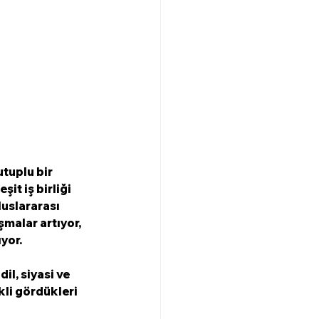
tuplu bir 
it iş birliği 
luslararası 
şmalar artıyor, 
yor.
l, siyasi ve 
li gördükleri 