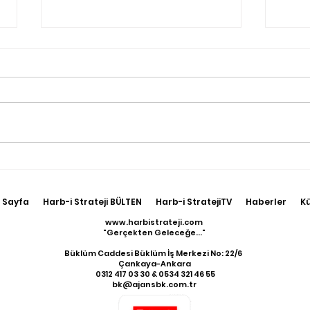
Çin, Savaş Uçaklarını
Mos
Tayland’a Konuşlandırıyor
Nor
Kola
 Sayfa
Harb-i Strateji BÜLTEN
Harb-i StratejiTV
Haberler
K
Oldu
www.harbistrateji.com
"Gerçekten Geleceğe..."
Büklüm Caddesi Büklüm İş Merkezi No: 22/6
Çankaya-Ankara
​ 0312 417 03 30 & 0534 321 46 55
bk@ajansbk.com.tr