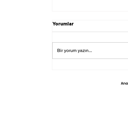
Yorumlar
Bir yorum yazın...
Mısır, Hollanda'dan 3
Kaçak Eseri Ele Geçirdi
Ana