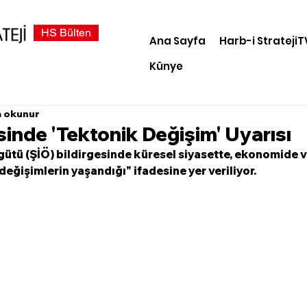
HS Bülten
Ana Sayfa
Harb-i StratejiT
Künye
a okunur
sinde 'Tektonik Değişim' Uyarısı
gütü (ŞİÖ) bildirgesinde küresel siyasette, ekonomide v
değişimlerin yaşandığı" ifadesine yer veriliyor.