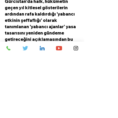
Gürcistan'da halk, hükümetin 
geçen yıl kitlesel gösterilerin 
ardından rafa kaldırdığı 'yabancı 
etkinin şeffaflığı' olarak 
tanımlanan 'yabancı ajanlar' yasa 
tasarısını yeniden gündeme 
getireceğini açıklamasından bu 
yana parlamento binası önünde 
protesto gösterileri düzenliyor.
Yabancı Etkinin Şeffaflaştırılması' 
kanun tasarısı, fonlarının yüzde 
20'sinden fazlasını yurt dışından 
alan tüm kuruluşların yabancı etki 
ajanı olarak kayıt yaptırması ve 
buna uymayanların para cezasına 
çarptırılmasını öngörüyor.