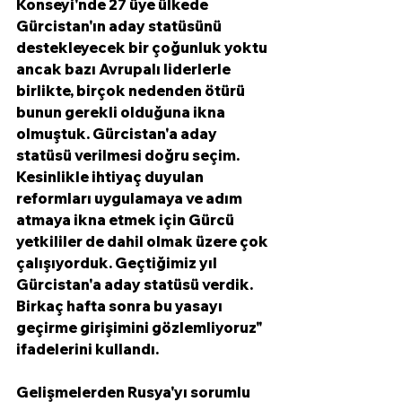
Konseyi'nde 27 üye ülkede 
Gürcistan'ın aday statüsünü 
destekleyecek bir çoğunluk yoktu 
ancak bazı Avrupalı ​​liderlerle 
birlikte, birçok nedenden ötürü 
bunun gerekli olduğuna ikna 
olmuştuk. Gürcistan'a aday 
statüsü verilmesi doğru seçim. 
Kesinlikle ihtiyaç duyulan 
reformları uygulamaya ve adım 
atmaya ikna etmek için Gürcü 
yetkililer de dahil olmak üzere çok 
çalışıyorduk. Geçtiğimiz yıl 
Gürcistan'a aday statüsü verdik. 
Birkaç hafta sonra bu yasayı 
geçirme girişimini gözlemliyoruz" 
ifadelerini kullandı. 
Gelişmelerden Rusya'yı sorumlu 