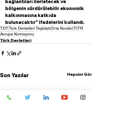
bağlantıları ilerletecek ve 
bölgenin sürdürülebilir ekonomik 
kalkınmasına katkıda 
bulunacaktır" ifadelerini kullandı.
TDT
Türk Devletleri Teşkilatı
Orta Koridor
TITR
Avrupa Komisyonu
Türk Devletleri
Hepsini Gör
Son Yazılar