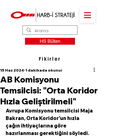
HS Bülten
Fikirler
15 Haz 2024
1 dakikada okunur
AB Komisyonu
Temsilcisi: "Orta Koridor
Hızla Geliştirilmeli"
Avrupa Komisyonu temsilcisi Maja 
Bakran, Orta Koridor'un hızla 
çağın ihtiyaçlarına göre 
hazırlanması gerektiğini söyledi. 