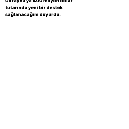
Ukrayna'ya 400 milyon dolar 
tutarında yeni bir destek 
sağlanacağını duyurdu. 