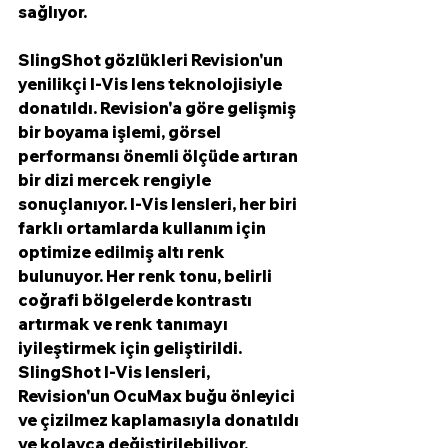
sağlıyor.
SlingShot gözlükleri Revision'un 
yenilikçi I-Vis lens teknolojisiyle 
donatıldı. Revision'a göre gelişmiş 
bir boyama işlemi, görsel 
performansı önemli ölçüde artıran 
bir dizi mercek rengiyle 
sonuçlanıyor. I-Vis lensleri, her biri 
farklı ortamlarda kullanım için 
optimize edilmiş altı renk 
bulunuyor. Her renk tonu, belirli 
coğrafi bölgelerde kontrastı 
artırmak ve renk tanımayı 
iyileştirmek için geliştirildi. 
SlingShot I-Vis lensleri, 
Revision'un OcuMax buğu önleyici 
ve çizilmez kaplamasıyla donatıldı 
ve kolayca değiştirilebiliyor.