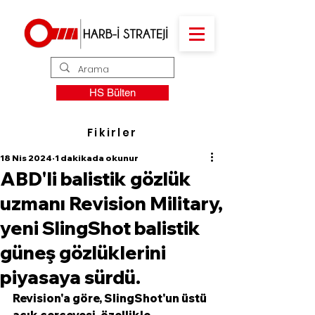
HS Bülten
Fikirler
18 Nis 2024
1 dakikada okunur
ABD'li balistik gözlük
uzmanı Revision Military,
yeni SlingShot balistik
güneş gözlüklerini
piyasaya sürdü.
Revision'a göre, SlingShot'un üstü 