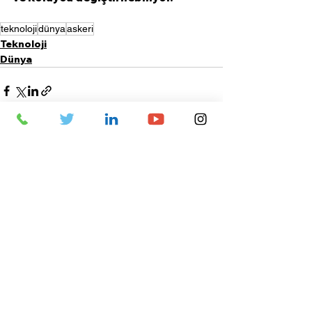
teknoloji
dünya
askeri
Teknoloji
Dünya
Hepsini Gör
Son Yazılar