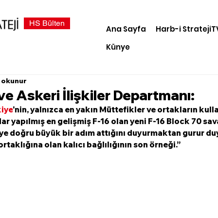
HS Bülten
Ana Sayfa
Harb-i StratejiT
Künye
 okunur
ve Askeri İlişkiler Departmanı:
iye
'nin, yalnızca en yakın Müttefikler ve ortakların kull
ar yapılmış en gelişmiş F-16 olan yeni F-16 Block 70 sav
iye doğru büyük bir adım attığını duyurmaktan gurur du
ortaklığına olan kalıcı bağlılığının son örneği.”