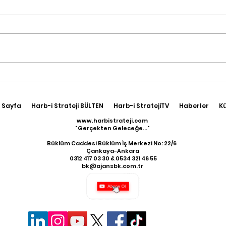
Terörle Mücadele
Irak
Hudutlarda Sürüyor
Kuze
17 T
 Sayfa
Harb-i Strateji BÜLTEN
Harb-i StratejiTV
Haberler
K
Geti
www.harbistrateji.com
"Gerçekten Geleceğe..."
Büklüm Caddesi Büklüm İş Merkezi No: 22/6
Çankaya-Ankara
​ 0312 417 03 30 & 0534 321 46 55
bk@ajansbk.com.tr