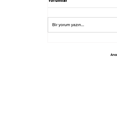
Yorumlar
Bir yorum yazın...
TSK Irak’ın Kuzeyine Hava
Harekatı Gerçekleştirdi
Ana