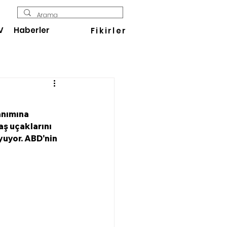
V
Haberler
Fikirler
anımına 
aş uçaklarını 
yuyor. ABD'nin 