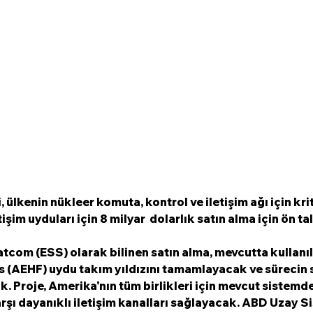
 ülkenin nükleer komuta, kontrol ve iletişim ağı için kri
tişim uyduları için 8 milyar  dolarlık satın alma için ön t
tcom (ESS) olarak bilinen satın alma, mevcutta kullanıl
s (AEHF) uydu takım yıldızını tamamlayacak ve sürecin 
k. Proje, Amerika'nın tüm birlikleri için mevcut sistemde
arşı dayanıklı iletişim kanalları sağlayacak. ABD Uzay Si