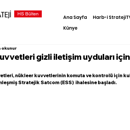
HS Bülten
Ana Sayfa
Harb-i StratejiT
Künye
a okunur
vetleri gizli iletişim uyduları içi
leri, nükleer kuvvetlerinin komuta ve kontrolü için kul
imleşmiş Stratejik Satcom (ESS)  ihalesine başladı. 