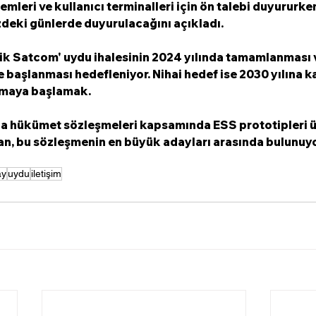
emleri ve kullanıcı terminalleri için ön talebi duyururken,
deki günlerde duyurulacağını açıkladı. 
ik Satcom' uydu ihalesinin 2024 yılında tamamlanması v
e başlanması hedefleniyor. Nihai hedef ise 2030 yılına ka
ışmaya başlamak. 
na hükümet sözleşmeleri kapsamında ESS prototipleri ü
, bu sözleşmenin en büyük adayları arasında bulunuyor
ay
uydu
iletişim