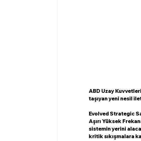
ABD Uzay Kuvvetleri,
taşıyan yeni nesil ile
Evolved Strategic Sa
Aşırı Yüksek Frekan
sistemin yerini alaca
kritik sıkışmalara k