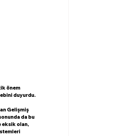
tik önem 
alebini duyurdu. 
an Gelişmiş 
sonunda da bu 
 eksik olan, 
stemleri 