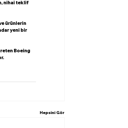
 nihai teklif 
e ürünlerin 
dar yeni bir 
reten Boeing 
. 
Hepsini Gör