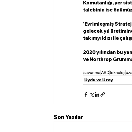
Komutanlığı, yer sist
talebinin ise önümüz
'Evrimleşmiş Stratej
gelecek yıl üretimin
takımyıldızı ile çal
2020 yılından bu ya
ve Northrop Grumman
savunma
ABD
teknoloji
uz
Uydu ve Uzay
Son Yazılar