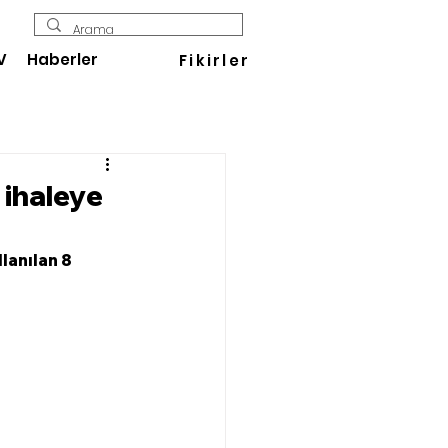
V
Haberler
Fikirler
n ihaleye
lanılan 8 