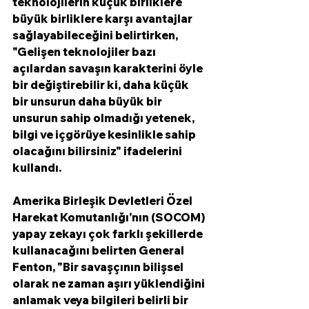
teknolojilerin küçük birliklere 
büyük birliklere karşı avantajlar 
sağlayabileceğini belirtirken, 
"Gelişen teknolojiler bazı 
açılardan savaşın karakterini öyle 
bir değiştirebilir ki, daha küçük 
bir unsurun daha büyük bir 
unsurun sahip olmadığı yetenek, 
bilgi ve içgörüye kesinlikle sahip 
olacağını bilirsiniz" ifadelerini 
kullandı. 
Amerika Birleşik Devletleri Özel 
Harekat Komutanlığı'nın (SOCOM) 
yapay zekayı çok farklı şekillerde 
kullanacağını belirten General 
Fenton, "Bir savaşçının bilişsel 
olarak ne zaman aşırı yüklendiğini 
anlamak veya bilgileri belirli bir 