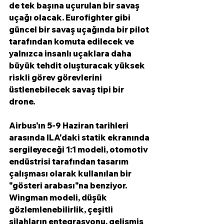
de tek başına uçurulan bir savaş 
uçağı olacak. Eurofighter gibi 
güncel bir savaş uçağında bir pilot 
tarafından komuta edilecek ve 
yalnızca insanlı uçaklara daha 
büyük tehdit oluşturacak yüksek 
riskli görev görevlerini 
üstlenebilecek savaş tipi bir 
drone.
Airbus'ın 5-9 Haziran tarihleri ​​
arasında ILA'daki statik ekranında 
sergileyeceği 1:1 modeli, otomotiv 
endüstrisi tarafından tasarım 
çalışması olarak kullanılan bir 
"gösteri arabası"na benziyor. 
Wingman modeli, düşük 
gözlemlenebilirlik, çeşitli 
silahların entegrasyonu, gelişmiş 