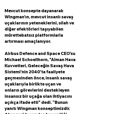
Mevcut konsepte dayanarak 
Wingman'ın, mevcut insanlı savaş 
uçaklarının yeteneklerini, silah ve 
diğer efektörleri taşıyabilen 
mürettebatsız platformlarla 
artırması amaçlanıyor. 
Airbus Defence and Space CEO'su 
Michael Schoellhorn, "Alman Hava 
Kuvvetleri, Geleceğin Savaş Hava 
Sistemi'nin 2040'ta faaliyete 
geçmesinden önce, insanlı savaş 
uçaklarıyla birlikte uçan ve 
onların görevlerini destekleyen 
insansız bir uçağa olan ihtiyacını 
açıkça ifade etti" dedi. “Bunun 
yanıtı Wingman konseptimizdir. 