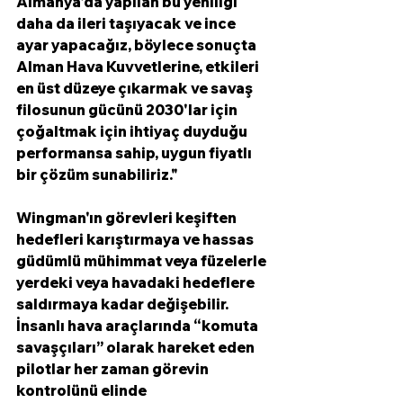
Almanya'da yapılan bu yeniliği 
daha da ileri taşıyacak ve ince 
ayar yapacağız, böylece sonuçta 
Alman Hava Kuvvetlerine, etkileri 
en üst düzeye çıkarmak ve savaş 
filosunun gücünü 2030'lar için 
çoğaltmak için ihtiyaç duyduğu 
performansa sahip, uygun fiyatlı 
bir çözüm sunabiliriz."
Wingman'ın görevleri keşiften 
hedefleri karıştırmaya ve hassas 
güdümlü mühimmat veya füzelerle 
yerdeki veya havadaki hedeflere 
saldırmaya kadar değişebilir. 
İnsanlı hava araçlarında “komuta 
savaşçıları” olarak hareket eden 
pilotlar her zaman görevin 
kontrolünü elinde 