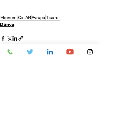
Ekonomi
Çin
AB
Avrupa
Ticaret
Dünya
Hepsini Gör
Son Yazılar