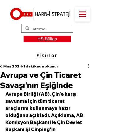
HS Bülten
Fikirler
6 May 2024
1 dakikada okunur
Avrupa ve Çin Ticaret
Savaşı'nın Eşiğinde
Avrupa Birliği (AB), Çin'e karşı 
savunma için tüm ticaret 
araçlarını kullanmaya hazır 
olduğunu açıkladı. Açıklama, AB 
Komisyon Başkanı ile Çin Devlet 
Başkanı Şi Cinping'in 