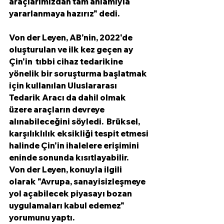
araçlarımızdan tam anlamıyla 
yararlanmaya hazırız" dedi. 
Von der Leyen, AB'nin, 2022'de 
oluşturulan ve ilk kez geçen ay 
Çin'in  tıbbi cihaz tedarikine 
yönelik bir soruşturma başlatmak 
için kullanılan Uluslararası 
Tedarik Aracı da dahil olmak 
üzere araçların devreye 
alınabileceğini söyledi.  Brüksel, 
karşılıklılık eksikliği tespit etmesi 
halinde Çin'in ihalelere erişimini 
eninde sonunda kısıtlayabilir.
Von der Leyen, konuyla ilgili 
olarak "Avrupa, sanayisizleşmeye 
yol açabilecek piyasayı bozan 
uygulamaları kabul edemez" 
yorumunu yaptı. 