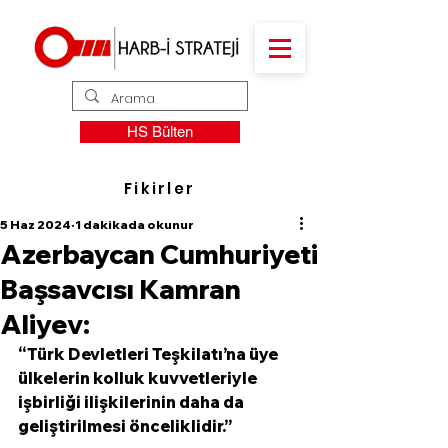
HS Bülten
Fikirler
5 Haz 2024
1 dakikada okunur
Azerbaycan Cumhuriyeti
Başsavcısı Kamran
Aliyev:
“Türk Devletleri Teşkilatı’na üye 
ülkelerin kolluk kuvvetleriyle 
işbirliği ilişkilerinin daha da 
geliştirilmesi önceliklidir.”