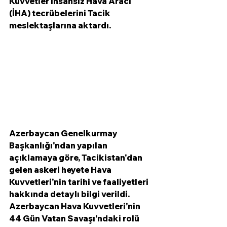
Kuvvetler İnsansız Hava Aracı 
(İHA) tecrübelerini Tacik 
meslektaşlarına aktardı. 
Azerbaycan Genelkurmay 
Başkanlığı'ndan yapılan 
açıklamaya göre, Tacikistan'dan 
gelen askeri heyete Hava 
Kuvvetleri'nin tarihi ve faaliyetleri 
hakkında detaylı bilgi verildi. 
Azerbaycan Hava Kuvvetleri'nin 
44 Gün Vatan Savaşı'ndaki rolü 