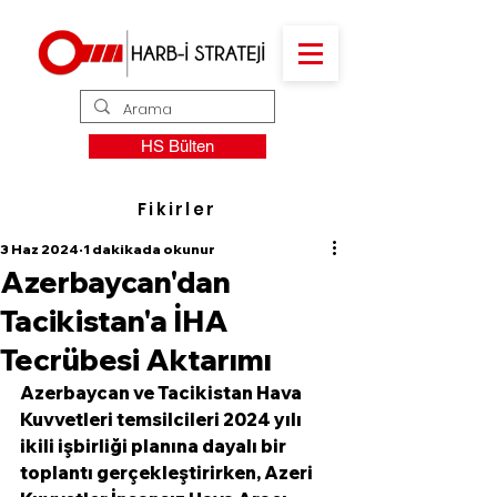
HS Bülten
Fikirler
3 Haz 2024
1 dakikada okunur
Azerbaycan'dan
Tacikistan'a İHA
Tecrübesi Aktarımı
Azerbaycan ve Tacikistan Hava 
Kuvvetleri temsilcileri 2024 yılı 
ikili işbirliği planına dayalı bir 
toplantı gerçekleştirirken, Azeri 