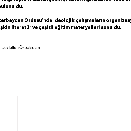
bulunuldu. 
zerbaycan Ordusu'nda ideolojik çalışmaların organizas
işkin literatür ve çeşitli eğitim materyalleri sunuldu.
 Devletleri
Özbekistan