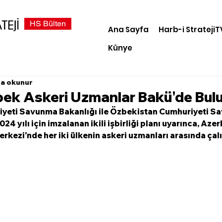
HS Bülten
Ana Sayfa
Harb-i StratejiT
Künye
da okunur
bek Askeri Uzmanlar Bakü'de Bul
yeti Savunma Bakanlığı ile Özbekistan Cumhuriyeti S
24 yılı için imzalanan ikili işbirliği planı uyarınca, Az
rkezi'nde her iki ülkenin askeri uzmanları arasında çalı