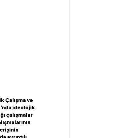
k Çalışma ve 
'nda ideolojik 
ğı çalışmalar 
alışmalarının 
rişinin 
a ayrıntılı 