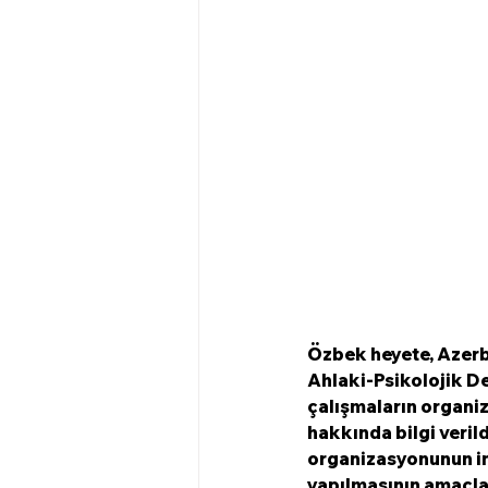
Özbek heyete, Azerb
Ahlaki-Psikolojik De
çalışmaların organiz
hakkında bilgi verild
organizasyonunun in
yapılmasının amaçland