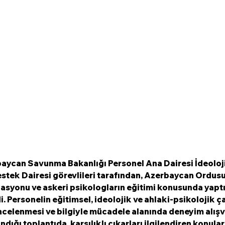
aycan Savunma Bakanlığı Personel Ana Dairesi İdeoloji
stek Dairesi görevlileri tarafından, Azerbaycan Ordusu
asyonu ve askeri psikologların eğitimi konusunda yaptı
i. Personelin eğitimsel, ideolojik ve ahlaki-psikolojik ç
celenmesi ve bilgiyle mücadele alanında deneyim alışve
ığı toplantıda, karşılıklı çıkarları ilgilendiren konulard