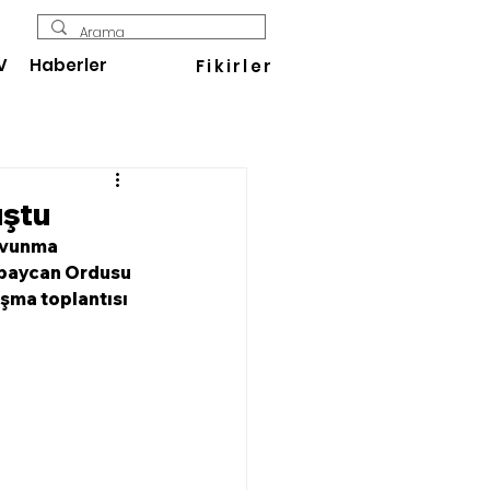
V
Haberler
Fikirler
uştu
avunma 
erbaycan Ordusu 
şma toplantısı 