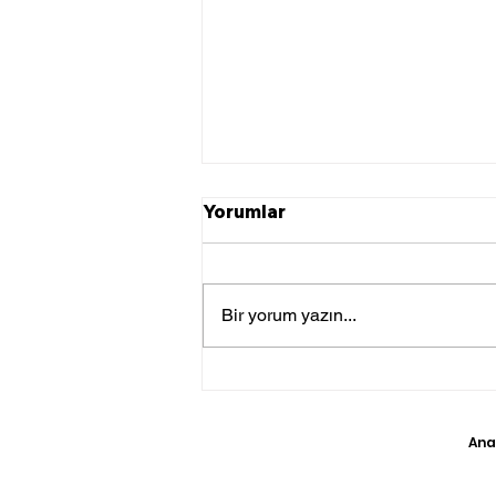
Yorumlar
Bir yorum yazın...
Rusya Devlet Başkanı
Putin İle Azerbaycan
Cumhurbaşkanı Aliyev
Ana
Telefonda Görüştü