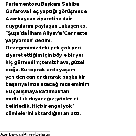
Parlamentosu Başkanı Sahiba 
Gafarova ileç yaptığı görüşmede 
Azerbaycan ziyaretine dair 
duygularını paylaşan Lukaşenko, 
"
Şuşa'da İlham Aliyev'e 'Cennette 
yaşıyorsun' dedim. 
Gezegenimizdeki pek çok yeri 
ziyaret ettiğim için böyle bir yer 
hiç görmedim; temiz hava, güzel 
doğa. Bu topraklarda yaşamı 
yeniden canlandırarak başka bir 
başarıya imza atacağınıza eminim. 
Bu çalışmaya katılmaktan 
mutluluk duyacağız; yönlerini 
belirledik. Hiçbir engel yok" 
cümlelerini aktardığını anlattı. 
Azerbaycan
Aliyev
Belarus