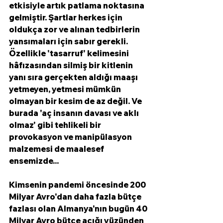
etkisiyle artık patlama noktasına 
gelmiştir. Şartlar herkes için 
oldukça zor ve alınan tedbirlerin 
yansımaları için sabır gerekli. 
Özellikle 'tasarruf' kelimesini 
hâfızasından silmiş bir kitlenin 
yanı sıra gerçekten aldığı maaşı 
yetmeyen, yetmesi mümkün 
olmayan bir kesim de az değil. Ve 
burada 'aç insanın davası ve aklı 
olmaz' gibi tehlikeli bir 
provokasyon ve manipülasyon 
malzemesi de maalesef 
ensemizde...
Kimsenin pandemi öncesinde 200 
Milyar Avro'dan daha fazla bütçe 
fazlası olan Almanya'nın bugün 40 
Milyar Avro bütçe açığı yüzünden 