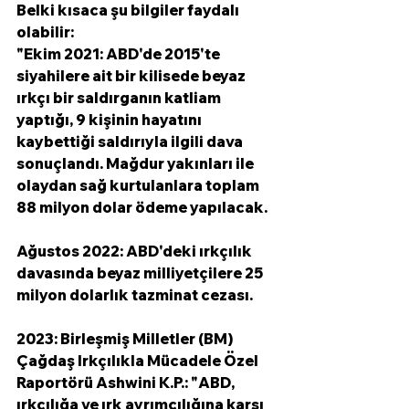
Belki kısaca şu bilgiler faydalı 
olabilir: 
"Ekim 2021: ABD'de 2015'te 
siyahilere ait bir kilisede beyaz 
ırkçı bir saldırganın katliam 
yaptığı, 9 kişinin hayatını 
kaybettiği saldırıyla ilgili dava 
sonuçlandı. Mağdur yakınları ile 
olaydan sağ kurtulanlara toplam 
88 milyon dolar ödeme yapılacak.
Ağustos 2022: ABD'deki ırkçılık 
davasında beyaz milliyetçilere 25 
milyon dolarlık tazminat cezası.
2023: 
Birleşmiş Milletler (BM) 
Çağdaş Irkçılıkla Mücadele Özel 
Raportörü Ashwini K.P.: "
ABD, 
ırkçılığa ve ırk ayrımcılığına karşı 