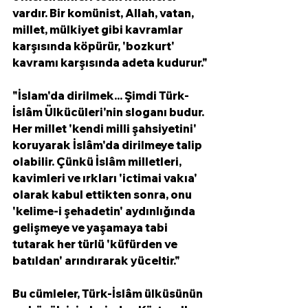
vardır. Bir komünist, Allah, vatan, 
millet, mülkiyet gibi kavramlar 
karşısında köpürür, 'bozkurt' 
kavramı karşısında adeta kudurur."
"İslam'da dirilmek... Şimdi Türk-
İslâm Ülkücüleri'nin sloganı budur. 
Her millet 'kendi milli şahsiyetini' 
koruyarak İslâm'da dirilmeye talip 
olabilir. Çünkü İslâm milletleri, 
kavimleri ve ırkları 'ictimai vakıa' 
olarak kabul ettikten sonra, onu 
'kelime-i şehadetin' aydınlığında 
gelişmeye ve yaşamaya tabi 
tutarak her türlü 'küfürden ve 
batıldan' arındırarak yüceltir."
Bu cümleler, Türk-İslâm ülküsünün 