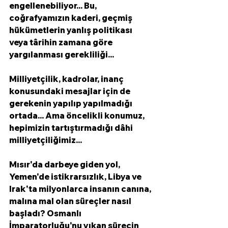
engellenebiliyor... Bu, 
coğrafyamızın kaderi, geçmiş 
hükümetlerin yanlış politikası 
veya târihin zamana göre 
yargılanması gerekliliği...
Milliyetçilik, kadrolar, inanç 
konusundaki mesajlar için de 
gerekenin yapılıp yapılmadığı 
ortada... Ama öncelikli konumuz, 
hepimizin tartıştırmadığı dâhi 
milliyetçiliğimiz...
Mısır'da darbeye giden yol, 
Yemen'de istikrarsızlık, Libya ve 
Irak'ta milyonlarca insanın canına, 
malına mal olan süreçler nasıl 
başladı? Osmanlı 
İmparatorluğu'nu yıkan sürecin 