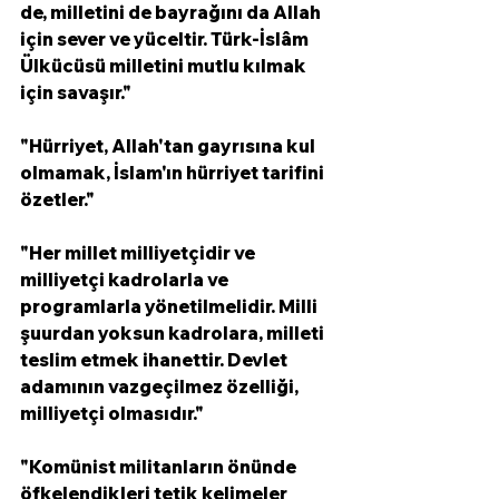
de, milletini de bayrağını da Allah 
için sever ve yüceltir. Türk-İslâm 
Ülkücüsü milletini mutlu kılmak 
için savaşır."
"Hürriyet, Allah'tan gayrısına kul 
olmamak, İslam'ın hürriyet tarifini 
özetler."
"Her millet milliyetçidir ve 
milliyetçi kadrolarla ve 
programlarla yönetilmelidir. Milli 
şuurdan yoksun kadrolara, milleti 
teslim etmek ihanettir. Devlet 
adamının vazgeçilmez özelliği, 
milliyetçi olmasıdır."
"Komünist militanların önünde 
öfkelendikleri tetik kelimeler 