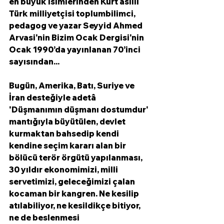
en büyük isimlerinden 
Kürt asıllı 
Türk milliyetçisi toplumbilimci, 
pedagog ve yazar Seyyid Ahmed 
Arvasi'nin Bizim Ocak Dergisi'nin 
Ocak 1990’da yayınlanan 70’inci 
sayısından...
Bugün, Amerika, Batı, Suriye ve 
İran desteğiyle adetâ 
'Düşmanımın düşmanı dostumdur' 
mantığıyla büyütülen, devlet 
kurmaktan bahsedip kendi 
kendine seçim kararı alan bir 
bölücü terör örgütü yapılanması, 
30 yıldır ekonomimizi, milli 
servetimizi, geleceğimizi çalan 
kocaman bir kangren. Ne kesilip 
atılabiliyor, ne kesildikçe bitiyor, 
ne de beslenmesi 