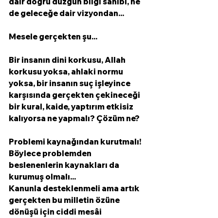
dair doğru düzgün bilgi sahibi, ne 
de geleceğe dair vizyondan... 
Mesele gerçekten şu...
Bir insanın dini korkusu, Allah 
korkusu yoksa, ahlaki normu 
yoksa, bir insanın suç işleyince 
karşısında gerçekten çekineceği 
bir kural, kaide, yaptırım etkisiz 
kalıyorsa ne yapmalı? Çözüm ne?
Problemi kaynağından kurutmalı!
Böylece problemden 
beslenenlerin kaynakları da 
kurumuş olmalı...
Kanunla desteklenmeli ama artık 
gerçekten bu milletin özüne 
dönüşü için ciddi mesâi 