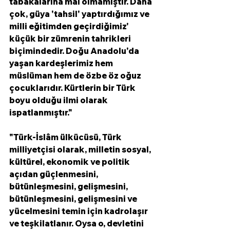
tabakalarına mal olmamıştır. Daha 
çok, güya 'tahsil' yaptırdığımız ve 
milli eğitimden geçirdiğimiz' 
küçük bir zümrenin tahrikleri 
biçimindedir. Doğu Anadolu'da 
yaşan kardeşlerimiz hem 
müslüman hem de özbe öz oğuz 
çocuklarıdır. Kürtlerin bir Türk 
boyu olduğu ilmi olarak 
ispatlanmıştır."
"Türk-İslâm ülkücüsü, Türk 
milliyetçisi olarak, milletin sosyal, 
kültürel, ekonomik ve politik 
açıdan güçlenmesini, 
bütünleşmesini, gelişmesini, 
bütünleşmesini, gelişmesini ve 
yücelmesini temin için kadrolaşır 
ve teşkilatlanır. Oysa o, devletini 