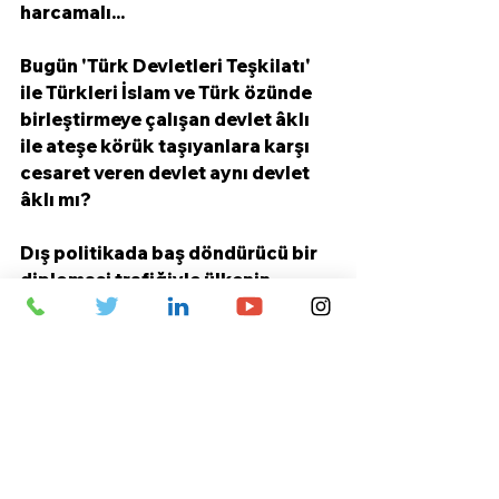
harcamalı...
Bugün 'Türk Devletleri Teşkilatı' 
ile Türkleri İslam ve Türk özünde 
birleştirmeye çalışan devlet âklı 
ile ateşe körük taşıyanlara karşı 
cesaret veren devlet aynı devlet 
âklı mı?
Dış politikada baş döndürücü bir 
diplomasi trafiğiyle ülkenin 
konumunu ve etki alanını artırmak 
için çalışmalar yapanlarla iç 
politikadaki süreci yöneten aynı 
ekip mi?
Seyyid Ahmed Arvasi hocanın 34 
yıl önceki uyarısı bugün için yine 
geçerli: