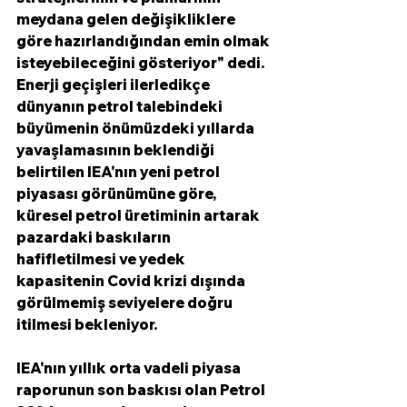
meydana gelen değişikliklere 
göre hazırlandığından emin olmak 
isteyebileceğini gösteriyor" dedi.
Enerji geçişleri ilerledikçe 
dünyanın petrol talebindeki 
büyümenin önümüzdeki yıllarda 
yavaşlamasının beklendiği 
belirtilen IEA'nın yeni petrol 
piyasası görünümüne göre, 
küresel petrol üretiminin artarak 
pazardaki baskıların 
hafifletilmesi ve yedek 
kapasitenin Covid krizi dışında 
görülmemiş seviyelere doğru 
itilmesi bekleniyor.
IEA'nın yıllık orta vadeli piyasa 
raporunun son baskısı olan Petrol 