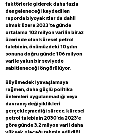
faktörlerle giderek daha fazla 
dengeleneceği kaydedilen 
raporda biyoyakıtlar da dahil 
olmak üzere 2023'te günde 
ortalama 102 milyon varilin biraz 
üzerinde olan küresel petrol 
talebinin, önümüzdeki 10 yılın 
sonuna doğru günde 106 milyon 
varile yakın bir seviyede 
sabitleneceği öngörülüyor.
Büyümedeki yavaşlamaya 
rağmen, daha güçlü politika 
önlemleri uygulanmadığı veya 
davranış değişiklikleri 
gerçekleşmediği sürece, küresel 
petrol talebinin 2030'da 2023'e 
göre günde 3,2 milyon varil daha 
yüksek olacağı tahmin edildiği 