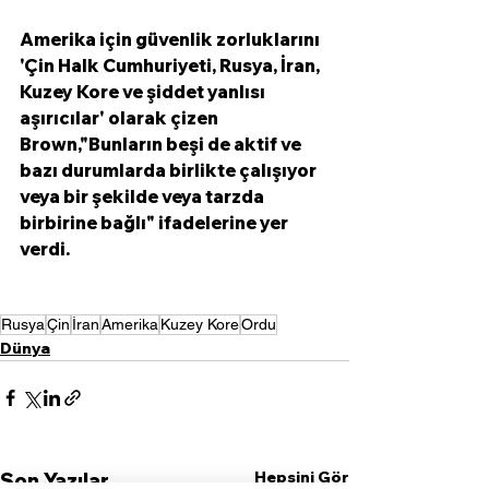
Amerika için güvenlik zorluklarını 
'Çin Halk Cumhuriyeti, Rusya, İran, 
Kuzey Kore ve şiddet yanlısı 
aşırıcılar' olarak çizen 
Brown,"Bunların beşi de aktif ve 
bazı durumlarda birlikte çalışıyor 
veya bir şekilde veya tarzda 
birbirine bağlı" ifadelerine yer 
verdi. 
Rusya
Çin
İran
Amerika
Kuzey Kore
Ordu
Dünya
Hepsini Gör
Son Yazılar