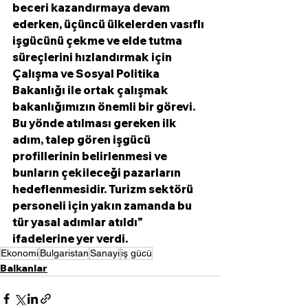
beceri kazandırmaya devam 
ederken, üçüncü ülkelerden vasıflı 
işgücünü çekme ve elde tutma 
süreçlerini hızlandırmak için 
Çalışma ve Sosyal Politika 
Bakanlığı ile ortak çalışmak 
bakanlığımızın önemli bir görevi. 
Bu yönde atılması gereken ilk 
adım, talep gören işgücü 
profillerinin belirlenmesi ve 
bunların çekileceği pazarların 
hedeflenmesidir. Turizm sektörü 
personeli için yakın zamanda bu 
tür yasal adımlar atıldı" 
ifadelerine yer verdi. 
Ekonomi
Bulgaristan
Sanayi
iş gücü
Balkanlar