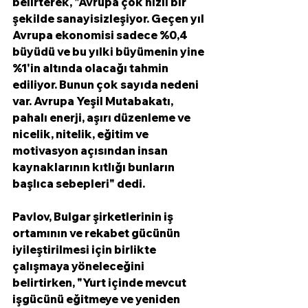
belirterek, "Avrupa çok hızlı bir 
şekilde sanayisizleşiyor. Geçen yıl 
Avrupa ekonomisi sadece %0,4 
büyüdü ve bu yılki büyümenin yine 
%1'in altında olacağı tahmin 
ediliyor. Bunun çok sayıda nedeni 
var. Avrupa Yeşil Mutabakatı, 
pahalı enerji, aşırı düzenleme ve 
nicelik, nitelik, eğitim ve 
motivasyon açısından insan 
kaynaklarının kıtlığı bunların 
başlıca sebepleri" dedi. 
Pavlov, Bulgar şirketlerinin iş 
ortamının ve rekabet gücünün 
iyileştirilmesi için birlikte 
çalışmaya yöneleceğini 
belirtirken, "Yurt içinde mevcut 
işgücünü eğitmeye ve yeniden 