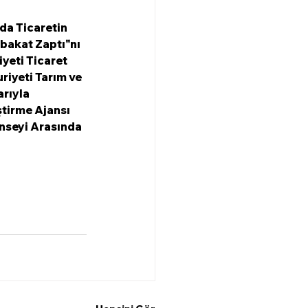
da Ticaretin 
bakat Zaptı"nı 
yeti Ticaret 
iyeti Tarım ve 
rıyla 
tirme Ajansı 
nseyi Arasında 