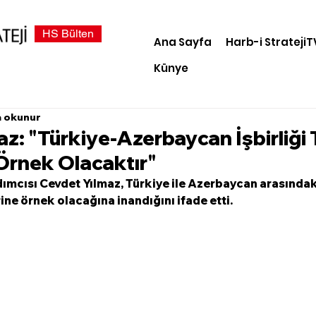
HS Bülten
Ana Sayfa
Harb-i StratejiT
Künye
a okunur
z: "Türkiye-Azerbaycan İşbirliği 
Örnek Olacaktır"
cısı Cevdet Yılmaz, Türkiye ile Azerbaycan arasındaki 
ine örnek olacağına inandığını ifade etti. 