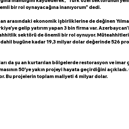
ına inandığını kaydederek, "Türk özel sektörünün yen
mli bir rol oynayacağına inanıyorum" dedi. 
an arasındaki ekonomik işbirliklerine de değinen Yılmaz
iye'ye gelip yatırım yapan 3 bin firma var. Azerbaycan'l
ahhitlik sektörü de önemli bir rol oynuyor. Müteahhitler
 dahil bugüne kadar 19,3 milyar dolar değerinde 526 pro
rı da şu an kurtarılan bölgelerde restorasyon ve imar 
masının 50'ye yakın projeyi hayata geçirdiğini açıkladı. 
r. Bu projelerin toplam maliyeti 4 milyar dolar.