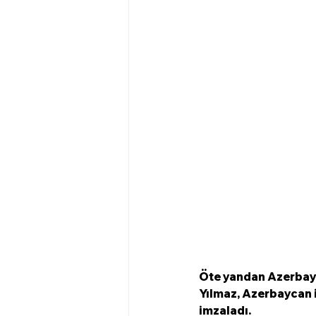
Öte yandan Azerbay
Yılmaz, Azerbaycan il
imzaladı.