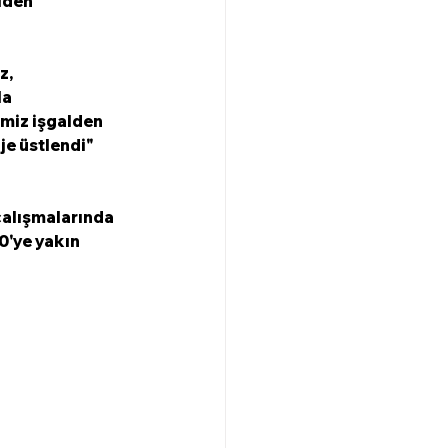
iden 
, 
a 
imiz işgalden 
je üstlendi" 
çalışmalarında 
0'ye yakın 