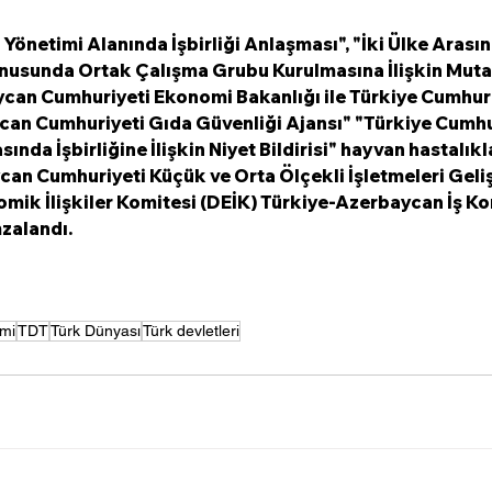
 Yönetimi Alanında İşbirliği Anlaşması", "İki Ülke Arasın
onusunda Ortak Çalışma Grubu Kurulmasına İlişkin Muta
ycan Cumhuriyeti Ekonomi Bakanlığı ile Türkiye Cumhuri
can Cumhuriyeti Gıda Güvenliği Ajansı" "Türkiye Cumhur
nda İşbirliğine İlişkin Niyet Bildirisi" hayvan hastalıkla
an Cumhuriyeti Küçük ve Orta Ölçekli İşletmeleri Geliş
omik İlişkiler Komitesi (DEİK) Türkiye-Azerbaycan İş Ko
zalandı.
mi
TDT
Türk Dünyası
Türk devletleri