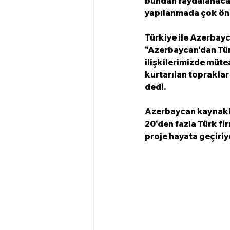
bundan faydalanacağ
yapılanmada çok öne
Türkiye ile Azerbayc
"Azerbaycan'dan Türk
ilişkilerimizde müte
kurtarılan topraklar
dedi. 
Azerbaycan kaynakla
20'den fazla Türk fir
proje hayata geçiriyo