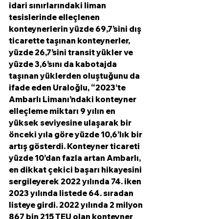
idari sınırlarındaki liman 
tesislerinde elleçlenen 
konteynerlerin yüzde 69,7’sini dış 
ticarette taşınan konteynerler, 
yüzde 26,7’sini transit yükler ve 
yüzde 3,6’sını da kabotajda 
taşınan yüklerden oluştuğunu da 
ifade eden Uraloğlu, “2023’te 
Ambarlı Limanı’ndaki konteyner 
elleçleme miktarı 9 yılın en 
yüksek seviyesine ulaşarak bir 
önceki yıla göre yüzde 10,6’lık bir 
artış gösterdi. Konteyner ticareti 
yüzde 10’dan fazla artan Ambarlı, 
en dikkat çekici başarı hikayesini 
sergileyerek 2022 yılında 74. iken 
2023 yılında listede 64. sıradan 
listeye girdi. 2022 yılında 2 milyon 
867 bin 215 TEU olan konteyner 