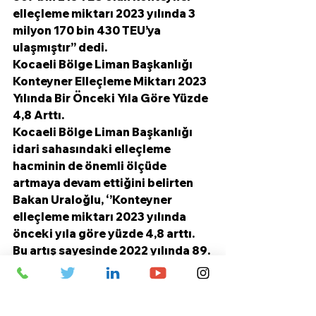
elleçleme miktarı 2023 yılında 3 
milyon 170 bin 430 TEU’ya 
ulaşmıştır’’ dedi.
Kocaeli Bölge Liman Başkanlığı 
Konteyner Elleçleme Miktarı 2023 
Yılında Bir Önceki Yıla Göre Yüzde 
4,8 Arttı.
Kocaeli Bölge Liman Başkanlığı 
idari sahasındaki elleçleme 
hacminin de önemli ölçüde 
artmaya devam ettiğini belirten 
Bakan Uraloğlu, ‘’Konteyner 
elleçleme miktarı 2023 yılında 
önceki yıla göre yüzde 4,8 arttı. 
Bu artış sayesinde 2022 yılında 89. 
sırada yer alan Kocaeli Limanı 
2023 yılında 85. sıraya yükseldi. 
Kocaeli Liman Başkanlığında 2022 