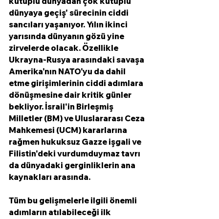
kutuplu dünyadan çok kutuplu 
dünyaya geçiş' sürecinin ciddi 
sancıları yaşanıyor. Yılın ikinci 
yarısında dünyanın gözü yine 
zirvelerde olacak. Özellikle 
Ukrayna-Rusya arasındaki savaşa 
Amerika'nın NATO'yu da dahil 
etme girişimlerinin ciddi adımlara 
dönüşmesine dair kritik günler 
bekliyor. İsrail'in Birleşmiş 
Milletler (BM) ve Uluslararası Ceza 
Mahkemesi (UCM) kararlarına 
rağmen hukuksuz Gazze işgali ve 
Filistin'deki vurdumduymaz tavrı 
da dünyadaki gerginliklerin ana 
kaynakları arasında. 
Tüm bu gelişmelerle ilgili önemli 
adımların atılabileceği ilk 