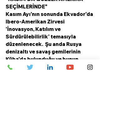
SEÇİMLERİNDE"
Kasım Ayı'nın sonunda Ekvador'da 
Ibero-Amerikan Zirvesi 
'İnovasyon, Katılım ve 
Sürdürülebilirlik' temasıyla 
düzenlenecek.  Şu anda Rusya 
denizaltı ve savaş gemilerinin 
Küba'da bulunduğu ve bunun 
üzerine de Amerika'nın belirli 
askeri gücünü bölgeye kaydırdığı 
bir ortamda zirvenin olumlu 
geçeceğini söylemek mümkün 
değil elbette. Yıl sonuna kadar 
zaman ne gösterir bilinmez ama 
Rusya'nın Arjantin, Bolivya, 
Brezilya, Dominik Cumhuriyeti, 
Ekvador, El Salvador, Şili, Uruguay, 
Venezuela, Şili, Peru, Paraguay, 