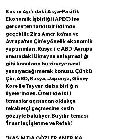
Kasım Ayı'ndaki Asya-Pasifik 
Ekonomik İşbirliği (APEC) ise 
gerçekten farklı bir iklimde 
geçebilir. Zira Amerika'nın ve 
Avrupa'nın Çin'e yönelik ekonomik 
yaptırımları, Rusya ile ABD-Avrupa 
arasındaki Ukrayna anlaşmazlığı 
gibi konuların bu zirveye nasıl 
yansıyacağı merak konusu. Çünkü 
Çin, ABD, Rusya, Japonya, Güney 
Kore ile Tayvan da bu birliğin 
üyelerinden. Özellikle ikili 
temaslar açısından oldukça 
rekabetçi geçmesine kesin 
gözüyle bakılıyor. Bu yılın teması 
'İnsanlar, İşletme ve Refah.'
"KASIM'DA GÖZLER AMERİKA 