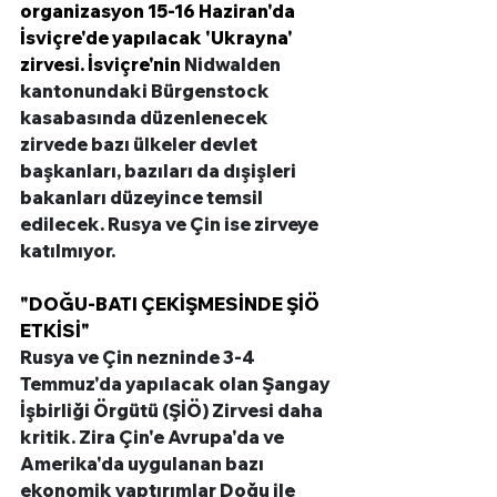
organizasyon 15-16 Haziran'da 
İsviçre'de yapılacak 'Ukrayna' 
zirvesi. İsviçre'nin 
Nidwalden 
kantonundaki Bürgenstock 
kasabasında düzenlenecek 
zirvede bazı ülkeler devlet 
başkanları, bazıları da dışişleri 
bakanları düzeyince temsil 
edilecek. Rusya ve Çin ise zirveye 
katılmıyor. 
"DOĞU-BATI ÇEKİŞMESİNDE ŞİÖ 
ETKİSİ"
Rusya ve Çin nezninde 3-4 
Temmuz'da yapılacak olan Şangay 
İşbirliği Örgütü (ŞİÖ) Zirvesi daha 
kritik. Zira Çin'e Avrupa'da ve 
Amerika'da uygulanan bazı 
ekonomik yaptırımlar Doğu ile 