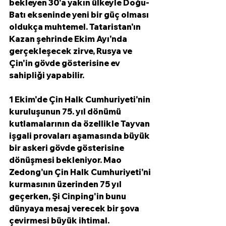
bekleyen 30'a yakın ülkeyle Doğu-
Batı ekseninde yeni bir güç olması 
oldukça muhtemel. Tataristan'ın 
Kazan şehrinde Ekim Ayı'nda 
gerçekleşecek zirve, Rusya ve 
Çin'in gövde gösterisine ev 
sahipliği yapabilir. 
1 Ekim'de Çin Halk Cumhuriyeti'nin 
kuruluşunun 75. yıl dönümü 
kutlamalarının da özellikle Tayvan 
işgali provaları aşamasında büyük 
bir askeri gövde gösterisine 
dönüşmesi bekleniyor. Mao 
Zedong'un Çin Halk Cumhuriyeti'ni 
kurmasının üzerinden 75 yıl 
geçerken, Şi Cinping'in bunu 
dünyaya mesaj verecek bir şova 
çevirmesi büyük ihtimal. 