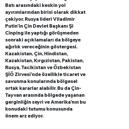
Batı arasındaki keskin yol 
ayırımlarından birisi olarak dikkat 
çekiyor. Rusya lideri Viladimir 
Putin'in Çin Devlet Başkanı Şi 
Cinping ile yaptığı görüşmeden 
sonraki açıklamaları da bölgeye 
ağırlık vereceğinin göstergesi. 
Kazakistan, Çin, Hindistan, 
Kazakistan, Kırgızistan, Pakistan, 
Rusya, Tacikistan ve Özbekistan 
ŞİÖ Zirvesi'nde özellikle ticaret ve 
savunma konularında bölgesel 
ortak kararlar alabilir. Bu da Çin-
Tayvan arasında bölgede yaşanan 
gerginliğin seyri ve Amerika'nın bu 
konudaki tutumu konusunda 
önem arz ediyor.     