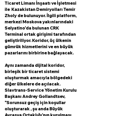
Ticaret Limanı İnşaatı ve İşletmesi 
ile  Kazakistan Demiryolları Temir 
Zholy de bulunuyor. İlgili platform, 
merkezi Moskova yakınlarındaki 
Selyatino'da bulunan CRK 
Terminal ortak girişimi tarafından 
geliştiriliyor. Koridor, üç ülkenin 
gümrük hizmetlerini ve en büyük 
pazarlarını birbirine bağlayacak.
Aynı zamanda dijital koridor, 
birleşik bir ticaret sistemi 
oluşturmak amacıyla bölgedeki 
diğer ülkelere de açılacak. 
Slavtrans-Service Yönetim Kurulu 
Başkanı Andrey Gollandtsev, 
"Sorunsuz geçiş için koşullar 
oluşturarak , şu anda Büyük 
Avrasya Ortaklığı'nın kurulması 