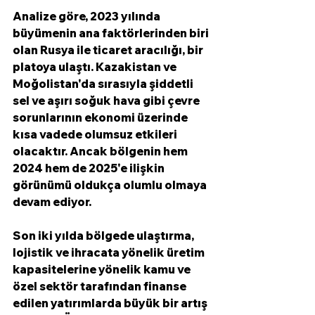
Analize göre, 2023 yılında 
büyümenin ana faktörlerinden biri 
olan Rusya ile ticaret aracılığı, bir 
platoya ulaştı. Kazakistan ve 
Moğolistan'da sırasıyla şiddetli 
sel ve aşırı soğuk hava gibi çevre 
sorunlarının ekonomi üzerinde 
kısa vadede olumsuz etkileri 
olacaktır. Ancak bölgenin hem 
2024 hem de 2025'e ilişkin 
görünümü oldukça olumlu olmaya 
devam ediyor.
Son iki yılda bölgede ulaştırma, 
lojistik ve ihracata yönelik üretim 
kapasitelerine yönelik kamu ve 
özel sektör tarafından finanse 
edilen yatırımlarda büyük bir artış 