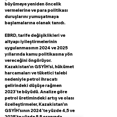
büyümeye yeniden öncelik 
vermelerine ve para politikası 
duruşlarını yumuşatmaya 
başlamalarına olanak tanıdı.
EBRD, tarife değişiklikleri ve 
altyapı iyileştirmelerinin 
uygulanmasının 2024 ve 2025 
yıllarında kamu politikasına yön 
vereceğini öngörüyor. 
Kazakistan'ın GSYİH'si, hükümet 
harcamaları ve tüketici talebi 
nedeniyle petrol ihracatı 
gelirindeki düşüşe rağmen 
2023'te büyüdü. Analize göre 
petrol üretimindeki artış ve olası 
özelleştirmeler, Kazakistan'ın 
GSYİH'sının 2024'te yüzde 4,5 ve 
2025'te yüzde 5,5 oranında 