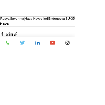
Rusya
Savunma
Hava Kuvvetleri
Endonezya
SU-35
Hava
Hepsini Gör
Son Yazılar