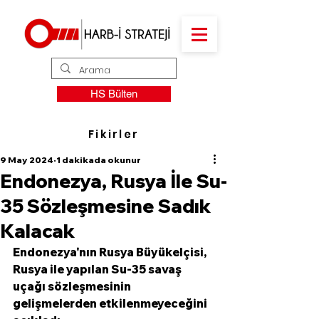
HS Bülten
Fikirler
9 May 2024
1 dakikada okunur
Endonezya, Rusya İle Su-
35 Sözleşmesine Sadık
Kalacak
Endonezya'nın Rusya Büyükelçisi, 
Rusya ile yapılan Su-35 savaş 
uçağı sözleşmesinin 
gelişmelerden etkilenmeyeceğini 