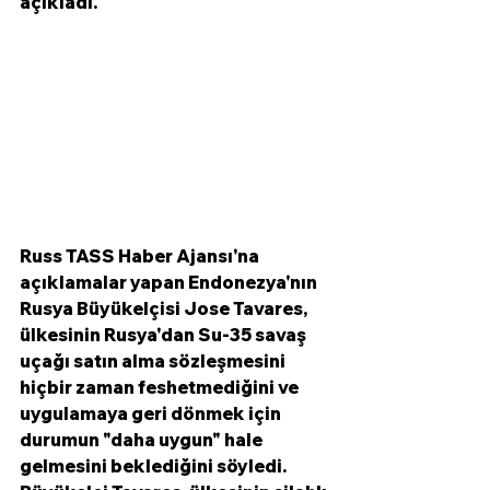
açıkladı. 
Russ TASS Haber Ajansı'na 
açıklamalar yapan Endonezya'nın 
Rusya Büyükelçisi Jose Tavares, 
ülkesinin Rusya'dan Su-35 savaş 
uçağı satın alma sözleşmesini 
hiçbir zaman feshetmediğini ve 
uygulamaya geri dönmek için 
durumun "daha uygun" hale 
gelmesini beklediğini söyledi. 