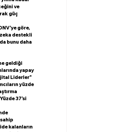
eğini ve 
rak güç 
DNV'ye göre, 
 zeka destekli 
rda bunu daha 
ne geldiği 
nlarında yapay 
ital Liderler" 
mcıların yüzde 
aştırma 
Yüzde 37'si 
nde 
 sahip 
ide kalanların 