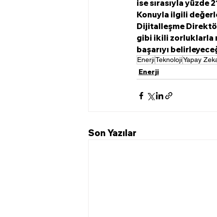
ise sırasıyla yüzde 2
Konuyla ilgili değer
Dijitalleşme Direktö
gibi ikili zorluklar
başarıyı belirleyeceğ
Enerji
Teknoloji
Yapay Zek
Enerji
Son Yazılar