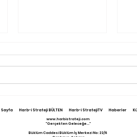
Rusya, 2042 Enerji Planına
Yun
Göre 11 Yeni Nükleer
Rom
Santral Kuracak
yeni
 Sayfa
Harb-i Strateji BÜLTEN
Harb-i StratejiTV
Haberler
K
port
www.harbistrateji.com
"Gerçekten Geleceğe..."
Büklüm Caddesi Büklüm İş Merkezi No: 22/6