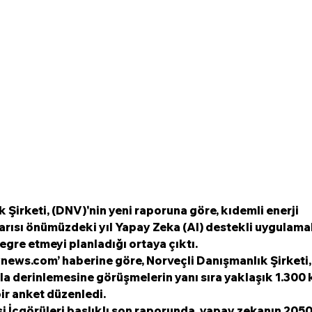
 Şirketi, (DNV)'nin yeni raporuna göre, kıdemli enerji 
arısı önümüzdeki yıl Yapay Zeka (AI) destekli uygulamal
gre etmeyi planladığı ortaya çıktı. 
ews.com’ haberine göre, Norveçli Danışmanlık Şirketi,
rla derinlemesine görüşmelerin yanı sıra yaklaşık 1.300 
bir anket düzenledi.
si İçgörüleri başlıklı son raporunda, yapay zekanın 2050 