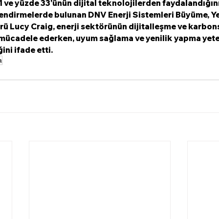
1 ve yüzde 33'ünün dijital teknolojilerden faydalandığını 
lendirmelerde bulunan DNV Enerji Sistemleri Büyüme, Yen
rü Lucy Craig, enerji sektörünün dijitalleşme ve karbon
la mücadele ederken, uyum sağlama ve yenilik yapma yet
ini ifade etti.
a