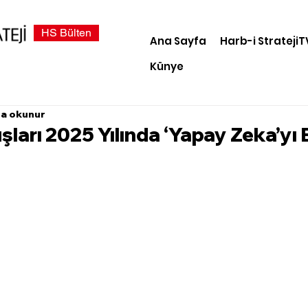
HS Bülten
Ana Sayfa
Harb-i StratejiT
Künye
da okunur
uşları 2025 Yılında ‘Yapay Zeka’yı