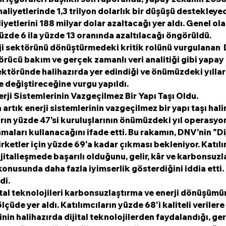
aliyetlerinde 1,3 trilyon dolarlık bir düşüşü destekleyec
etlerini 188 milyar dolar azaltacağı yer aldı. Genel ola
yüzde 6 ila yüzde 13 oranında azaltılacağı öngörüldü.
ji sektörünü dönüştürmedeki kritik rolünü vurgulanan  
görücü bakım ve gerçek zamanlı veri analitiği gibi yapay
sektöründe halihazırda yer edindiği ve önümüzdeki yılla
e değiştireceğine vurgu yapıldı.
rji Sistemlerinin Vazgeçilmez Bir Yapı Taşı Oldu.
rtık enerji sistemlerinin vazgeçilmez bir yapı taşı hali
ıların yüzde 47'si kuruluşlarının önümüzdeki yıl operasyo
aları kullanacağını ifade etti. Bu rakamın, DNV'nin "Dij
irketler için yüzde 69'a kadar çıkması bekleniyor. Katılı
ijitalleşmede başarılı olduğunu, gelir, kâr ve karbonsuzl
onusunda daha fazla iyimserlik gösterdiğini iddia etti. 
di.
jital teknolojileri karbonsuzlaştırma ve enerji dönüşümü
üde yer aldı. Katılımcıların yüzde 68'i kaliteli verilere
nin halihazırda dijital teknolojilerden faydalandığı, ger