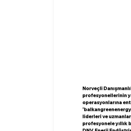
Norveçli Danışmanlık
profesyonellerinin y
operasyonlarına ente
‘balkangreenenergyn
liderleri ve uzmanla
profesyonele yıllık 
DNV, Enerji Endüstri