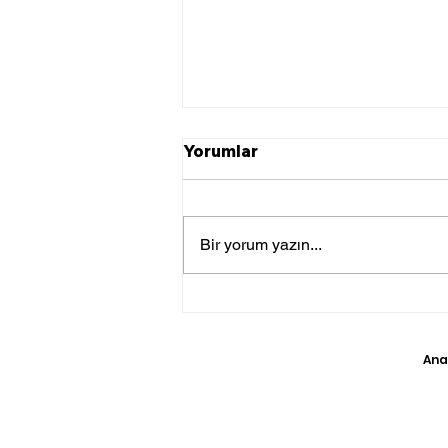
Yorumlar
Bir yorum yazın...
Türk Güneş Paneli
Üreticisi Bulgaristan'da
123 Milyon Avroluk Tesis
Ana
Kuracak