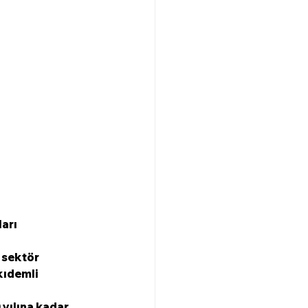
arı 
 sektör 
kıdemli 
yılına kadar 