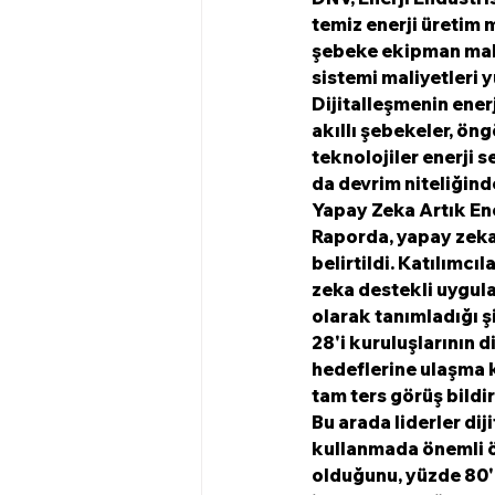
temiz enerji üretim m
şebeke ekipman maliy
sistemi maliyetleri 
Dijitalleşmenin ener
akıllı şebekeler, ön
teknolojiler enerji 
da devrim niteliğind
Yapay Zeka Artık Ene
Raporda, yapay zeka a
belirtildi. Katılımc
zeka destekli uygulam
olarak tanımladığı ş
28'i kuruluşlarının d
hedeflerine ulaşma k
tam ters görüş bildir
Bu arada liderler di
kullanmada önemli ölç
olduğunu, yüzde 80'i