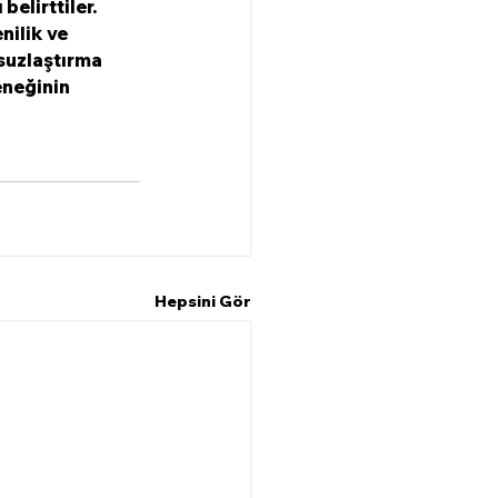
belirttiler.
ilik ve 
suzlaştırma 
eneğinin 
Hepsini Gör