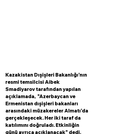
Kazakistan Dışişleri Bakanlığı'nın 
resmi temsilcisi Aibek 
Smadiyarov tarafından yapılan 
açıklamada,  "Azerbaycan ve 
Ermenistan dışişleri bakanları 
arasındaki müzakereler Almatı'da 
gerçekleşecek. Her iki taraf da 
katılımını doğruladı. Etkinliğin 
günü ayrıca açıklanacak" dedi.