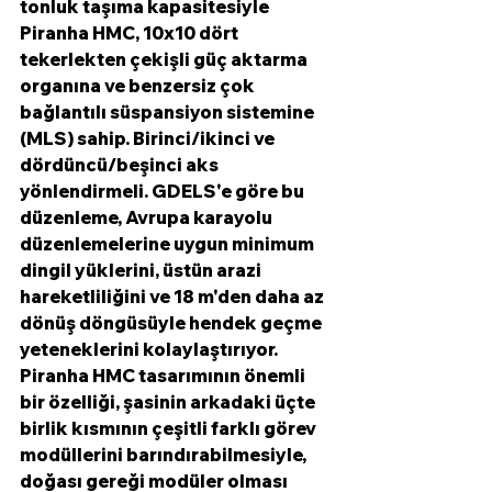
tonluk taşıma kapasitesiyle 
Piranha HMC, 10x10 dört 
tekerlekten çekişli güç aktarma 
organına ve benzersiz çok 
bağlantılı süspansiyon sistemine 
(MLS) sahip. Birinci/ikinci ve 
dördüncü/beşinci aks 
yönlendirmeli. GDELS'e göre bu 
düzenleme, Avrupa karayolu 
düzenlemelerine uygun minimum 
dingil yüklerini, üstün arazi 
hareketliliğini ve 18 m'den daha az 
dönüş döngüsüyle hendek geçme 
yeteneklerini kolaylaştırıyor. 
Piranha HMC tasarımının önemli 
bir özelliği, şasinin arkadaki üçte 
birlik kısmının çeşitli farklı görev 
modüllerini barındırabilmesiyle, 
doğası gereği modüler olması 