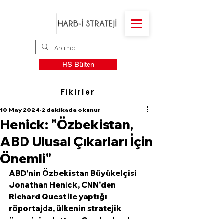
HS Bülten
Fikirler
10 May 2024
2 dakikada okunur
Henick: "Özbekistan,
ABD Ulusal Çıkarları İçin
Önemli"
ABD'nin Özbekistan Büyükelçisi 
Jonathan Henick, CNN'den 
Richard Quest ile yaptığı 
röportajda, ülkenin stratejik 