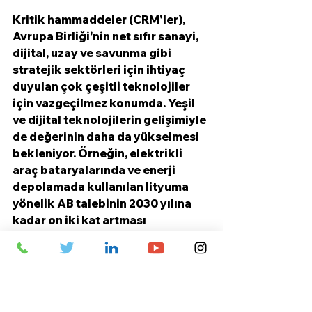
Kritik hammaddeler (CRM'ler), 
Avrupa Birliği'nin net sıfır sanayi, 
dijital, uzay ve savunma gibi 
stratejik sektörleri için ihtiyaç 
duyulan çok çeşitli teknolojiler 
için vazgeçilmez konumda. Yeşil 
ve dijital teknolojilerin gelişimiyle 
de değerinin daha da yükselmesi 
bekleniyor. Örneğin, elektrikli 
araç bataryalarında ve enerji 
depolamada kullanılan lityuma 
yönelik AB talebinin 2030 yılına 
kadar on iki kat artması 
bekleniyor. Bu arada, CRM'lerin 
arzı büyük jeopolitik, çevresel ve 
diğer zorluklar nedeniyle risk 
altında.