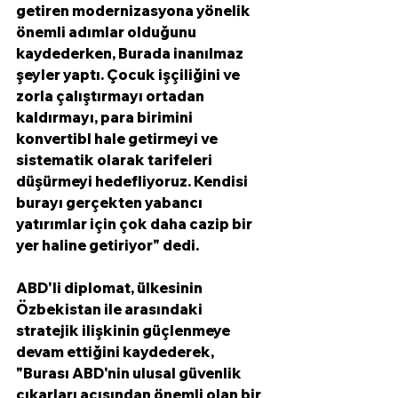
getiren modernizasyona yönelik 
önemli adımlar olduğunu 
kaydederken, Burada inanılmaz 
şeyler yaptı. Çocuk işçiliğini ve 
zorla çalıştırmayı ortadan 
kaldırmayı, para birimini 
konvertibl hale getirmeyi ve 
sistematik olarak tarifeleri 
düşürmeyi hedefliyoruz. Kendisi 
burayı gerçekten yabancı 
yatırımlar için çok daha cazip bir 
yer haline getiriyor" dedi. 
ABD'li diplomat, ülkesinin 
Özbekistan ile arasındaki 
stratejik ilişkinin güçlenmeye 
devam ettiğini kaydederek, 
"Burası ABD'nin ulusal güvenlik 
çıkarları açısından önemli olan bir 