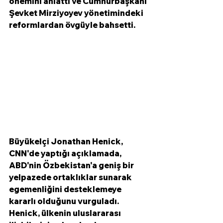
önemini anlattı ve Cumhurbaşkanı 
Şevket Mirziyoyev yönetimindeki 
reformlardan övgüyle bahsetti. 
Büyükelçi Jonathan Henick, 
CNN'de yaptığı açıklamada, 
ABD'nin Özbekistan'a geniş bir 
yelpazede ortaklıklar sunarak 
egemenliğini desteklemeye 
kararlı olduğunu vurguladı. 
Henick, ülkenin uluslararası 