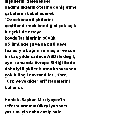
ilişkilerini geleneksel 
bağımlılıkların ötesine genişletme 
çabalarını kabul ederek, 
"Özbekistan ilişkilerini 
çeşitlendirmek istediğini çok açık 
bir şekilde ortaya 
koydu.Tarihlerinin büyük 
bölümünde şu ya da bu ülkeye 
fazlasıyla bağımlı olmuşlar ve son 
birkaç yıldır sadece ABD ile değil, 
aynı zamanda Avrupa Birliği ile de 
daha iyi ilişkiler kurma konusunda 
çok bilinçli davrandılar. , Kore, 
Türkiye ve diğerleri" ifadelerini 
kullandı. 
Henick, Başkan Mirziyoyev'in 
reformlarınının ülkeyi yabancı 
yatırım için daha cazip hale 