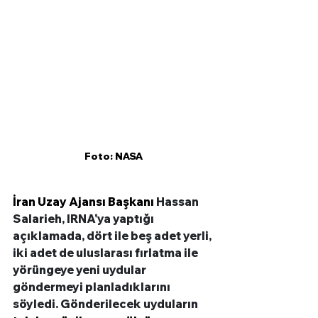
Foto: NASA
İran Uzay Ajansı Başkanı 
Hassan 
Salarieh, IRNA'ya yaptığı 
açıklamada, dört ile beş adet yerli, 
iki adet de uluslarası fırlatma ile 
yörüngeye yeni uydular 
göndermeyi planladıklarını 
söyledi. Gönderilecek uyduların