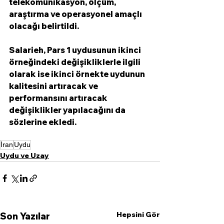
telekomünikasyon, ölçüm, 
araştırma ve operasyonel amaçlı 
olacağı belirtildi. 
Salarieh, Pars 1 uydusunun ikinci 
örneğindeki değişikliklerle ilgili 
olarak ise ikinci örnekte uydunun 
kalitesini artıracak ve 
performansını artıracak 
değişiklikler yapılacağını da 
sözlerine ekledi. 
İran
Uydu
Uydu ve Uzay
Hepsini Gör
Son Yazılar