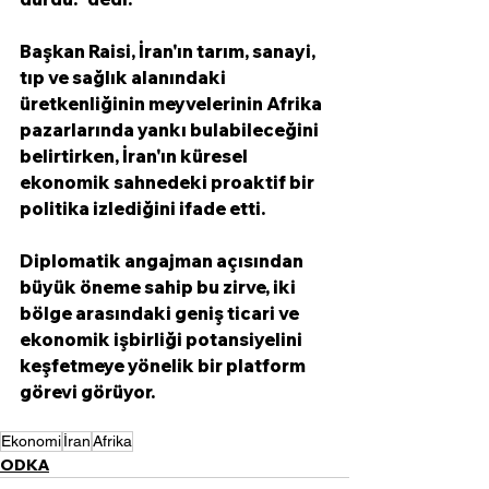
Başkan Raisi, İran'ın tarım, sanayi, 
tıp ve sağlık alanındaki 
üretkenliğinin meyvelerinin Afrika 
pazarlarında yankı bulabileceğini 
belirtirken, İran'ın küresel 
ekonomik sahnedeki proaktif bir 
politika izlediğini ifade etti. 
Diplomatik angajman açısından 
büyük öneme sahip bu zirve, iki 
bölge arasındaki geniş ticari ve 
ekonomik işbirliği potansiyelini 
keşfetmeye yönelik bir platform 
görevi görüyor. 
Ekonomi
İran
Afrika
ODKA