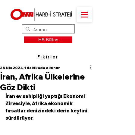
HS Bülten
Fikirler
28 Nis 2024
1 dakikada okunur
İran, Afrika Ülkelerine
Göz Dikti
İran ev sahipliği yaptığı Ekonomi 
Zirvesiyle, Afrika ekonomik 
fırsatlar denizindeki derin keşfini 
sürdürüyor. 