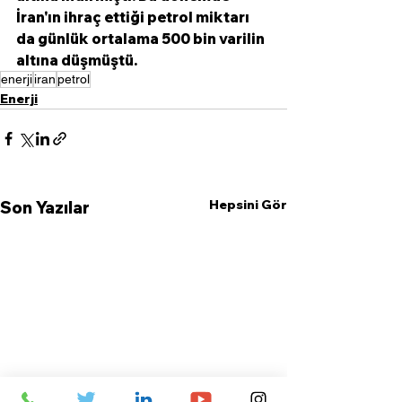
İran'ın ihraç ettiği petrol miktarı 
da günlük ortalama 500 bin varilin 
altına düşmüştü.
enerji
iran
petrol
Enerji
Hepsini Gör
Son Yazılar