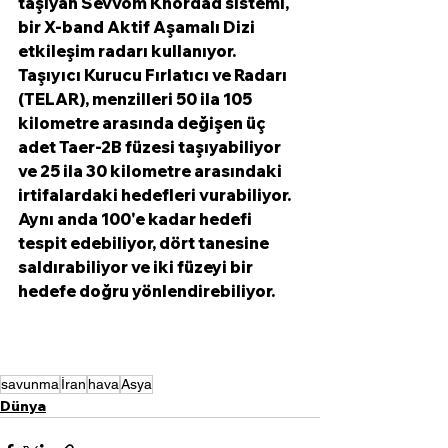
taşıyan Sevvom Khordad sistemi, 
bir X-band Aktif Aşamalı Dizi 
etkileşim radarı kullanıyor. 
Taşıyıcı Kurucu Fırlatıcı ve Radarı 
(TELAR), menzilleri 50 ila 105 
kilometre arasında değişen üç 
adet Taer-2B füzesi taşıyabiliyor 
ve 25 ila 30 kilometre arasındaki 
irtifalardaki hedefleri vurabiliyor. 
Aynı anda 100'e kadar hedefi 
tespit edebiliyor, dört tanesine 
saldırabiliyor ve iki füzeyi bir 
hedefe doğru yönlendirebiliyor. 
savunma
İran
hava
Asya
Dünya