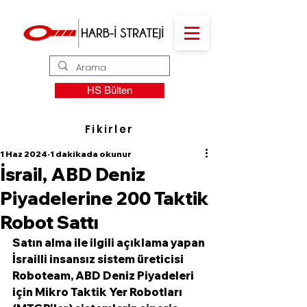
HS Bülten
Fikirler
1 Haz 2024
1 dakikada okunur
İsrail, ABD Deniz
Piyadelerine 200 Taktik
Robot Sattı
Satın alma ile ilgili açıklama yapan 
İsrailli insansız sistem üreticisi 
Roboteam, ABD Deniz Piyadeleri 
için Mikro Taktik Yer Robotları 