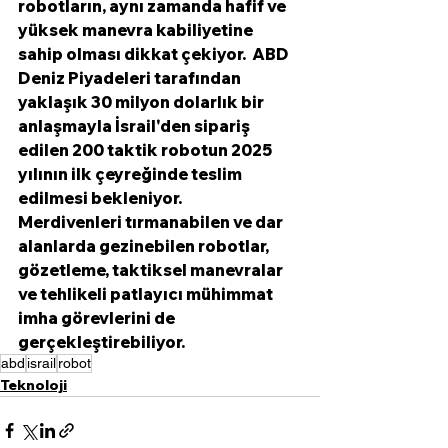
robotların, aynı zamanda hafif ve 
yüksek manevra kabiliyetine 
sahip olması dikkat çekiyor.  ABD 
Deniz Piyadeleri tarafından 
yaklaşık 30 milyon dolarlık bir 
anlaşmayla İsrail'den sipariş 
edilen 200 taktik robotun 2025 
yılının ilk çeyreğinde teslim 
edilmesi bekleniyor.
Merdivenleri tırmanabilen ve dar 
alanlarda gezinebilen robotlar,  
gözetleme, taktiksel manevralar 
ve tehlikeli patlayıcı mühimmat 
imha görevlerini de 
gerçekleştirebiliyor.
abd
israil
robot
Teknoloji