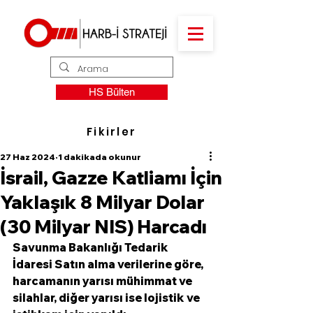
HS Bülten
Fikirler
27 Haz 2024
1 dakikada okunur
İsrail, Gazze Katliamı İçin
Yaklaşık 8 Milyar Dolar
(30 Milyar NIS) Harcadı
Savunma Bakanlığı Tedarik 
İdaresi Satın alma verilerine göre, 
harcamanın yarısı mühimmat ve 
silahlar, diğer yarısı ise lojistik ve 