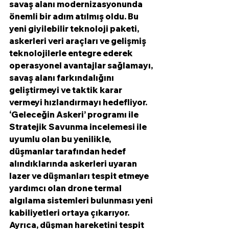
savaş alanı modernizasyonunda 
önemli bir adım atılmış oldu. Bu 
yeni giyilebilir teknoloji paketi, 
askerleri veri araçları ve gelişmiş 
teknolojilerle entegre ederek 
operasyonel avantajlar sağlamayı, 
savaş alanı farkındalığını 
geliştirmeyi ve taktik karar 
vermeyi hızlandırmayı hedefliyor.
‘Geleceğin Askeri’ programı ile 
Stratejik Savunma incelemesi ile 
uyumlu olan bu yenilikle, 
düşmanlar tarafından hedef 
alındıklarında askerleri uyaran 
lazer ve düşmanları tespit etmeye 
yardımcı olan drone termal 
algılama sistemleri bulunması yeni 
kabiliyetleri ortaya çıkarıyor. 
Ayrıca, düşman hareketini tespit 