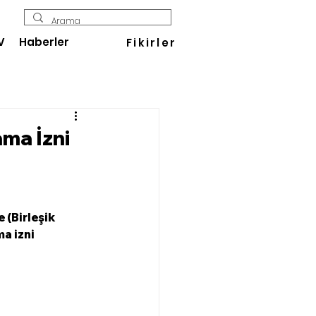
V
Haberler
Fikirler
ama İzni
 (Birleşik 
a izni 