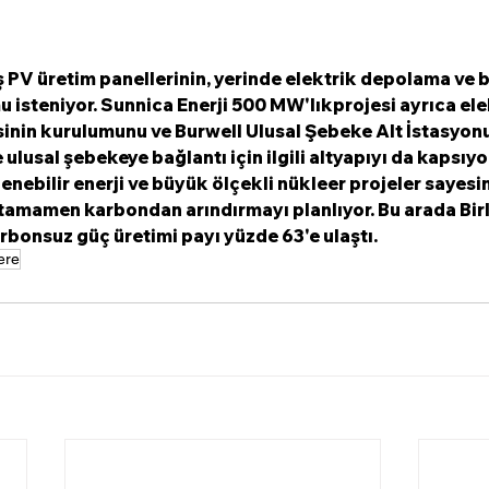
 isteniyor. Sunnica Enerji 500 MW'lıkprojesi ayrıca elek
nin kurulumunu ve Burwell Ulusal Şebeke Alt İstasyonun
ulusal şebekeye bağlantı için ilgili altyapıyı da kapsıyo
ilenebilir enerji ve büyük ölçekli nükleer projeler sayesi
tamamen karbondan arındırmayı planlıyor. Bu arada Birle
bonsuz güç üretimi payı yüzde 63'e ulaştı.
tere