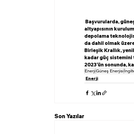
 Başvurularda, güneş PV üretim panellerinin, yerinde elektrik depolama ve bağlantı 
altyapısının kurulumu
depolama teknolojisi
da dahil olmak üzere 
Birleşik Krallık, yen
kadar güç sistemini 
2023'ün sonunda, kar
Enerji
Güneş Enerjisi
İngil
Enerji
Son Yazılar