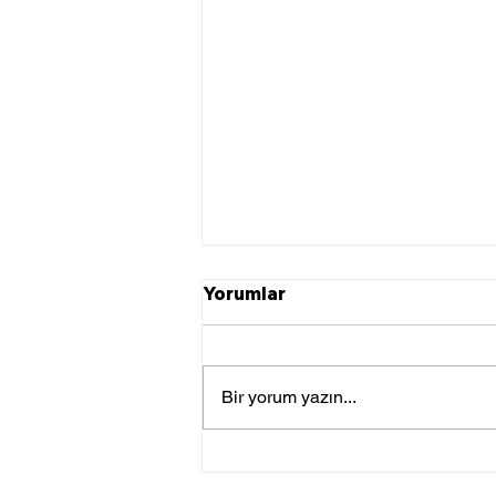
Yorumlar
Bir yorum yazın...
Enerji Kuruluşları 2025
Yılında ‘Yapay Zeka’yı