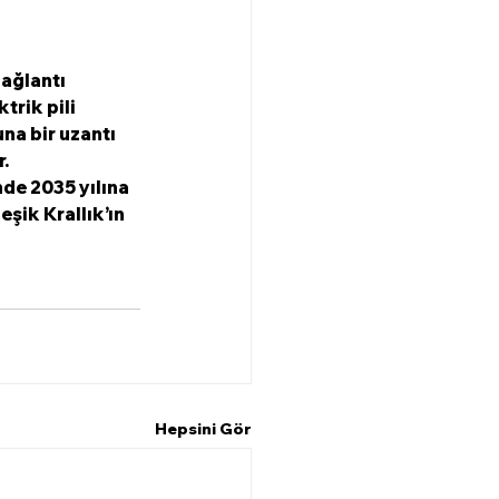
trik pili 
a bir uzantı 
r.
nde 2035 yılına 
şik Krallık’ın 
Hepsini Gör