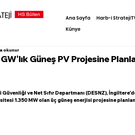
HS Bülten
Ana Sayfa
Harb-i StratejiT
Künye
da okunur
,3 GW'lık Güneş PV Projesine Planl
ji Güvenliği ve Net Sıfır Departmanı (DESNZ), İngiltere'de
sitesi 1.350 MW olan üç güneş enerjisi projesine planlam