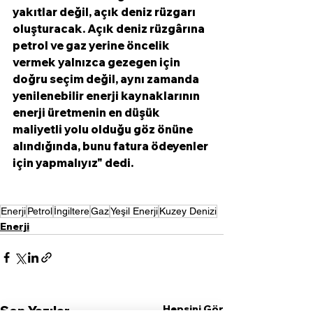
yakıtlar değil, açık deniz rüzgarı 
oluşturacak. Açık deniz rüzgârına 
petrol ve gaz yerine öncelik 
vermek yalnızca gezegen için 
doğru seçim değil, aynı zamanda 
yenilenebilir enerji kaynaklarının 
enerji üretmenin en düşük 
maliyetli yolu olduğu göz önüne 
alındığında, bunu fatura ödeyenler 
için yapmalıyız" dedi. 
Enerji
Petrol
İngiltere
Gaz
Yeşil Enerji
Kuzey Denizi
Enerji
Hepsini Gör
Son Yazılar