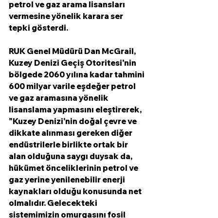
petrol ve gaz arama lisansları 
vermesine yönelik karara ser 
tepki gösterdi. 
RUK Genel Müdürü Dan McGrail, 
Kuzey Denizi Geçiş Otoritesi'nin 
bölgede 2060 yılına kadar tahmini 
600 milyar varile eşdeğer petrol 
ve gaz aramasına yönelik 
lisanslama yapmasını eleştirerek, 
"Kuzey Denizi'nin doğal çevre ve 
dikkate alınması gereken diğer 
endüstrilerle birlikte ortak bir 
alan olduğuna saygı duysak da, 
hükümet önceliklerinin petrol ve 
gaz yerine yenilenebilir enerji 
kaynakları olduğu konusunda net 
olmalıdır. Gelecekteki 
sistemimizin omurgasını fosil 