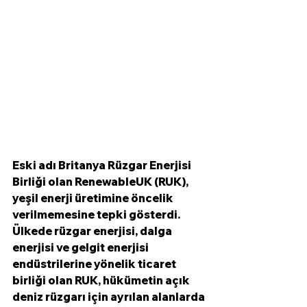
Eski adı Britanya Rüzgar Enerjisi 
Birliği olan RenewableUK (RUK), 
yeşil enerji üretimine öncelik 
verilmemesine tepki gösterdi. 
Ülkede rüzgar enerjisi, dalga 
enerjisi ve gelgit enerjisi 
endüstrilerine yönelik ticaret 
birliği olan RUK, hükümetin açık 
deniz rüzgarı için ayrılan alanlarda 