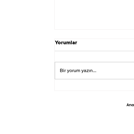
Yorumlar
Bir yorum yazın...
TSK Irak’ın Kuzeyine Hava
Harekatı Gerçekleştirdi
Ana