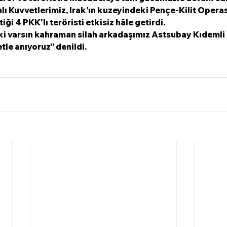
ı Kuvvetlerimiz, Irak'ın kuzeyindeki Pençe-Kilit Opera
iği 4 PKK'lı teröristi etkisiz hâle getirdi.
iyi ki varsın kahraman silah arkadaşımız Astsubay Kıdeml
le anıyoruz’’ denildi.