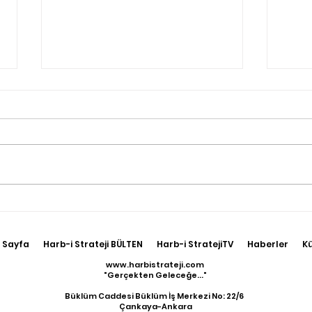
Terörle Mücadele
Irak
Hudutlarda Sürüyor
Kuze
17 T
 Sayfa
Harb-i Strateji BÜLTEN
Harb-i StratejiTV
Haberler
K
Geti
www.harbistrateji.com
"Gerçekten Geleceğe..."
Büklüm Caddesi Büklüm İş Merkezi No: 22/6
Çankaya-Ankara