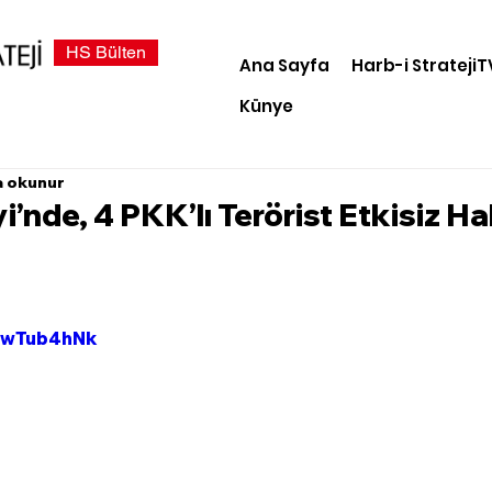
HS Bülten
Ana Sayfa
Harb-i StratejiT
Künye
a okunur
i’nde, 4 PKK’lı Terörist Etkisiz Ha
tFwTub4hNk