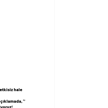
etkisiz hale 
çıklamada, ‘’ 
iyoruz!