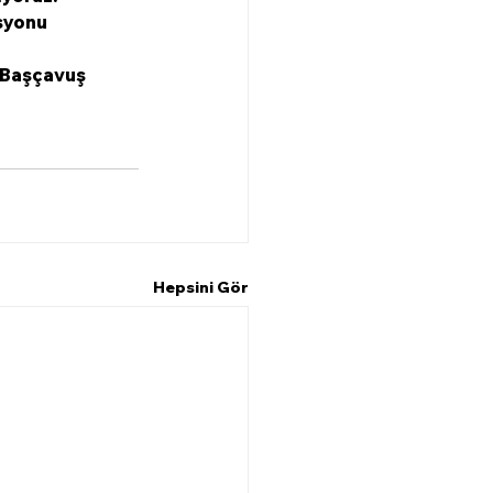
syonu 
i Başçavuş 
Hepsini Gör