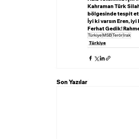
Kahraman Türk Silahl
bölgesinde tespit ett
İyi ki varsın Eren, 
Ferhat Gedik! Rahmet
Türkiye
MSB
Terör
Irak
Türkiye
Son Yazılar