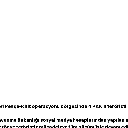
ri Pençe-Kilit operasyonu bölgesinde 4 PKK’lı teröristi 
 Savunma Bakanlığı sosyal medya hesaplarından yapılan a
 terör ve teröristle mücadeleye tüm gücümüzle devam ed