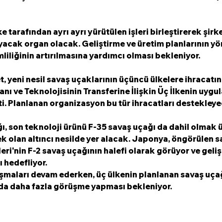
 tarafından ayrı ayrı yürütülen işleri birleştirerek şirketl
acak organ olacak. Geliştirme ve üretim planlarının yön
liliğinin artırılmasına yardımcı olması bekleniyor.
 yeni nesil savaş uçaklarının üçüncü ülkelere ihracatın
ı ve Teknolojisinin Transferine İlişkin Üç İlkenin uygu
ti. Planlanan organizasyon bu tür ihracatları destekley
ğı, son teknoloji ürünü F-35 savaş uçağı da dahil olmak 
k olan altıncı nesilde yer alacak. Japonya, öngörülen s
i'nin F-2 savaş uçağının halefi olarak görüyor ve geliş
 hedefliyor.
lışmaları devam ederken, üç ülkenin planlanan savaş uçağ
a daha fazla görüşme yapması bekleniyor.