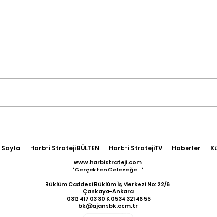
Çin, Savaş Uçaklarını
Mos
Tayland’a Konuşlandırıyor
Nor
Kola
 Sayfa
Harb-i Strateji BÜLTEN
Harb-i StratejiTV
Haberler
K
Oldu
www.harbistrateji.com
"Gerçekten Geleceğe..."
Büklüm Caddesi Büklüm İş Merkezi No: 22/6
Çankaya-Ankara
​ 0312 417 03 30 & 0534 321 46 55
bk@ajansbk.com.tr