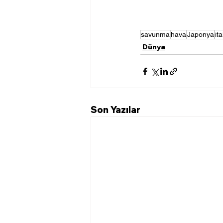
savunma
hava
Japonya
it
Dünya
Son Yazılar