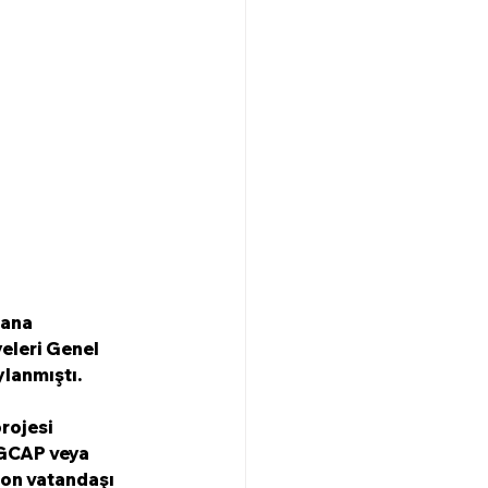
ana 
eleri Genel 
ylanmıştı.
rojesi 
(GCAP veya 
pon vatandaşı 