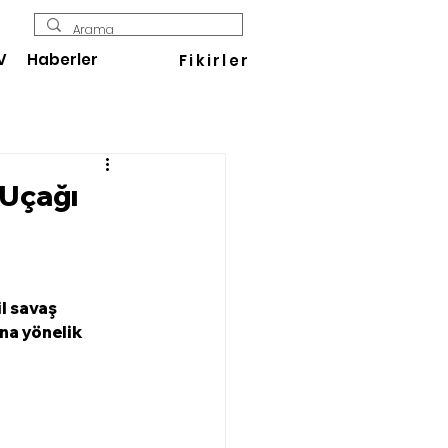
V
Haberler
Fikirler
 Uçağı
l savaş 
na yönelik 