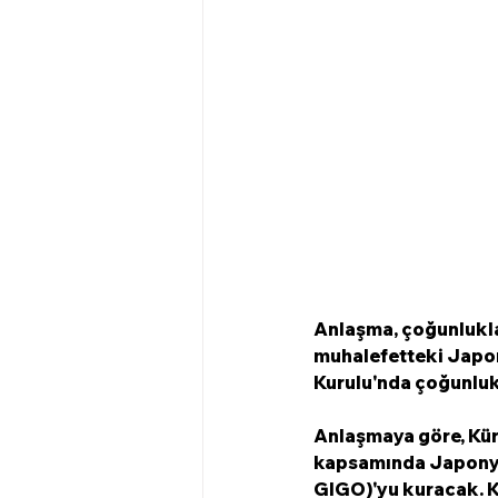
Anlaşma, çoğunlukla 
muhalefetteki Japon
Kurulu'nda çoğunluk 
Anlaşmaya göre, Küre
kapsamında Japonya, 
GIGO)'yu kuracak. Ku