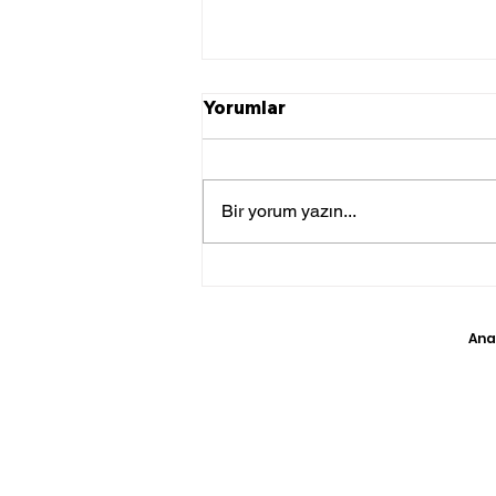
Yorumlar
Bir yorum yazın...
Mısır, Hollanda'dan 3
Kaçak Eseri Ele Geçirdi
Ana