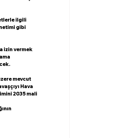
erle ilgili 
etimi gibi 
a izin vermek 
lama 
ecek.
üzere mevcut 
avaşçıyı Hava 
imini 2035 mali 
ının 