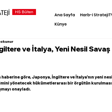
HS Bülten
Ana Sayfa
Harb-i StratejiT
Künye
 okunur
iltere ve İtalya, Yeni Nesil Savaş
haberine göre, Japonya, İngiltere ve İtalya'nın yeni nesi
şimini yönetecek hükümetlerarası bir örgütün kurulması
aşmayı onayladı.