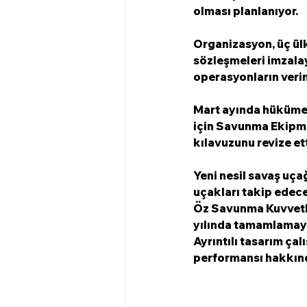
olması planlanıyor.
Organizasyon, üç ülke
sözleşmeleri imzalay
operasyonların verim
Mart ayında hükümet,
için Savunma Ekipman
kılavuzunu revize et
Yeni nesil savaş uça
uçakları takip edece
Öz Savunma Kuvvetler
yılında tamamlamayı
Ayrıntılı tasarım ça
performansı hakkınd