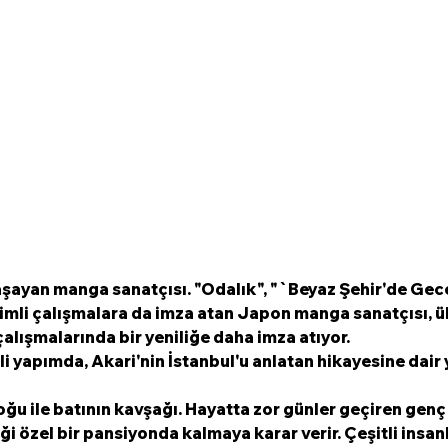
yaşayan manga sanatçısı. "Odalık", "`Beyaz Şehir'de Gece
simli çalışmalara da imza atan Japon manga sanatçısı, ü
alışmalarında bir yeniliğe daha imza atıyor. 
mli yapımda, Akari'nin İstanbul'u anlatan hikayesine dair
oğu ile batının kavşağı. Hayatta zor günler geçiren genç 
iği özel bir pansiyonda kalmaya karar verir. Çeşitli insanl