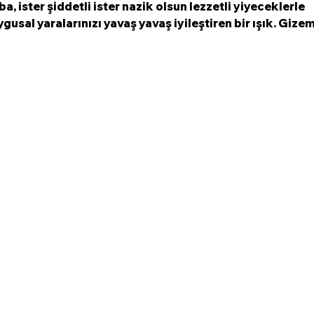
ba, ister şiddetli ister nazik olsun lezzetli yiyeceklerle 
gusal yaralarınızı yavaş yavaş iyileştiren bir ışık. Gizeml