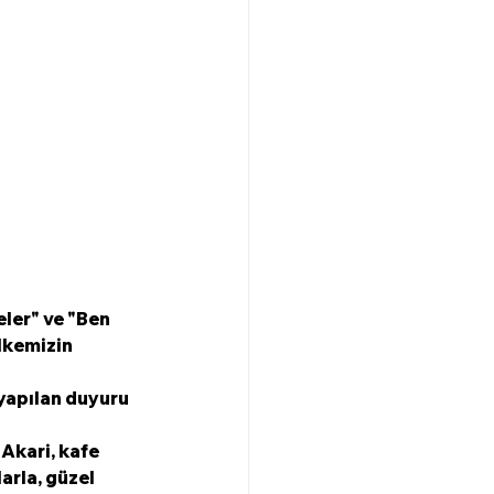
ler" ve "Ben 
lkemizin 
 yapılan duyuru 
Akari, kafe 
arla, güzel 