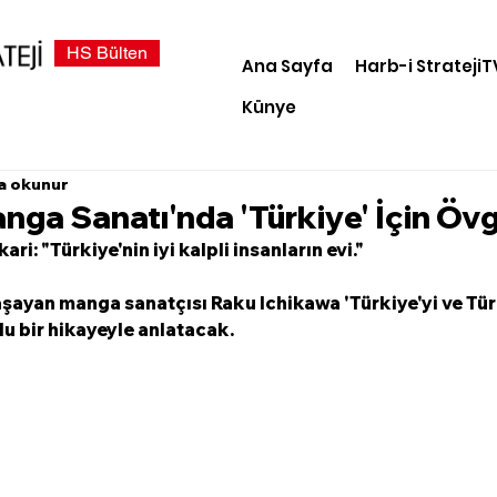
HS Bülten
Ana Sayfa
Harb-i StratejiT
Künye
a okunur
ga Sanatı'nda 'Türkiye' İçin Öv
ari: "T
ürkiye'nin iyi kalpli insanların evi."
yaşayan manga sanatçısı Raku Ichikawa 'Türkiye'yi ve Tür
 bir hikayeyle anlatacak. 