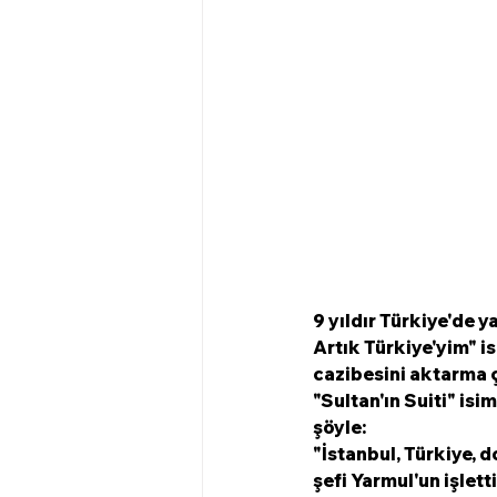
9 yıldır Türkiye'de 
Artık Türkiye'yim" i
cazibesini aktarma ç
"Sultan'ın Suiti" isi
şöyle: 
"İstanbul, Türkiye, d
şefi Yarmul'un işlett