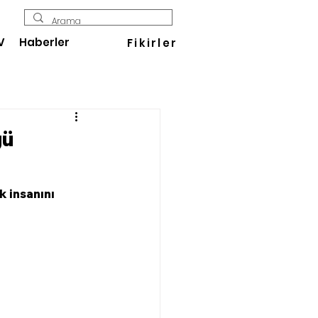
V
Haberler
Fikirler
gü
k insanını 