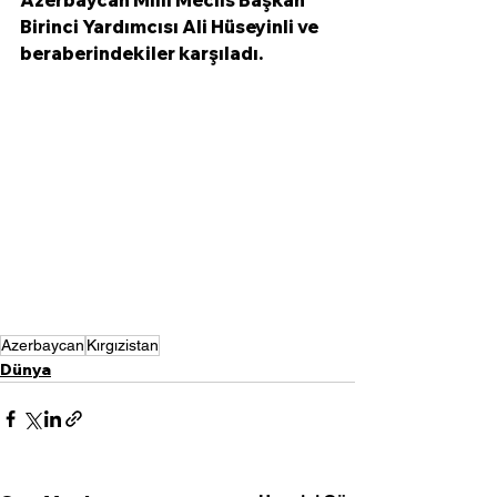
Azerbaycan Milli Meclis Başkan 
Birinci Yardımcısı Ali Hüseyinli ve 
beraberindekiler karşıladı.
Azerbaycan
Kırgızistan
Dünya