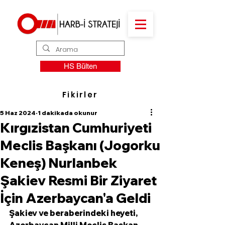
HS Bülten
Fikirler
5 Haz 2024
1 dakikada okunur
Kırgızistan Cumhuriyeti
Meclis Başkanı (Jogorku
Keneş) Nurlanbek
Şakiev Resmi Bir Ziyaret
İçin Azerbaycan'a Geldi
Şakiev ve beraberindeki heyeti, 