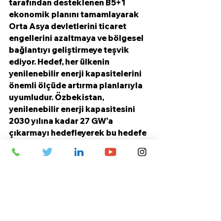
tarafından desteklenen B5+1 
ekonomik planını tamamlayarak 
Orta Asya devletlerini ticaret 
engellerini azaltmaya ve bölgesel 
bağlantıyı geliştirmeye teşvik 
ediyor. Hedef, her ülkenin 
yenilenebilir enerji kapasitelerini 
önemli ölçüde artırma planlarıyla 
uyumludur. Özbekistan, 
yenilenebilir enerji kapasitesini 
2030 yılına kadar 27 GW'a 
çıkarmayı hedefleyerek bu hedefe 
öncülük ediyor. Bu arada, 
yenilenebilir üretimi artırmaya 
kararlı olan Kazakistan ve 
Azerbaycan, yurt içi enerji açıkları 
ve jeopolitik kaygılar gibi 
zorluklarla karşı karşıya.
Azerbaycan
Enerji
Kazakistan
Özbekistan