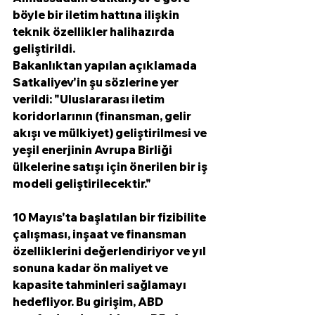
böyle bir iletim hattına ilişkin 
teknik özellikler halihazırda 
geliştirildi.
Bakanlıktan yapılan açıklamada 
Satkaliyev'in şu sözlerine yer 
verildi: "Uluslararası iletim 
koridorlarının (finansman, gelir 
akışı ve mülkiyet) geliştirilmesi ve 
yeşil enerjinin Avrupa Birliği 
ülkelerine satışı için önerilen bir iş 
modeli geliştirilecektir."
10 Mayıs'ta başlatılan bir fizibilite 
çalışması, inşaat ve finansman 
özelliklerini değerlendiriyor ve yıl 
sonuna kadar ön maliyet ve 
kapasite tahminleri sağlamayı 
hedefliyor. Bu girişim, ABD 