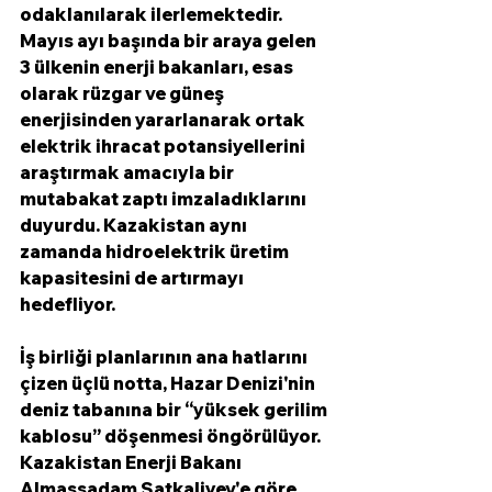
odaklanılarak ilerlemektedir.
Mayıs ayı başında bir araya gelen 
3 ülkenin enerji bakanları, esas 
olarak rüzgar ve güneş 
enerjisinden yararlanarak ortak 
elektrik ihracat potansiyellerini 
araştırmak amacıyla bir 
mutabakat zaptı imzaladıklarını 
duyurdu. Kazakistan aynı 
zamanda hidroelektrik üretim 
kapasitesini de artırmayı 
hedefliyor.
İş birliği planlarının ana hatlarını 
çizen üçlü notta, Hazar Denizi'nin 
deniz tabanına bir “yüksek gerilim 
kablosu” döşenmesi öngörülüyor. 
Kazakistan Enerji Bakanı 
Almassadam Satkaliyev'e göre 