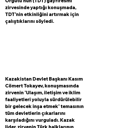
Örgütü'nün (TDT) gayrıresmi 
zirvesinde yaptığı konuşmada, 
TDT'nin etkinliğini artırmak için 
çalıştıklarını söyledi. 
Kazakistan Devlet Başkanı Kasım 
Cömert Tokayev, konuşmasında 
zirvenin 'Ulaşım, iletişim ve iklim 
faaliyetleri yoluyla sürdürülebilir 
bir gelecek inşa etmek' temasının 
tüm devletlerin çıkarlarını 
karşıladığını vurguladı. Kazak 
lider, zirvenin Türk halklarının 