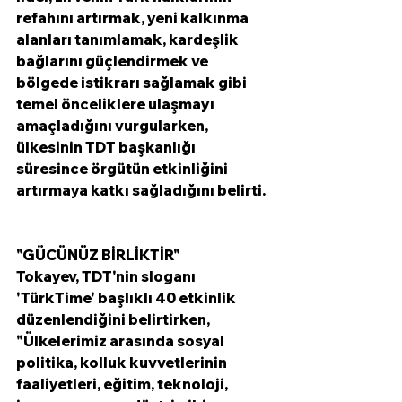
refahını artırmak, yeni kalkınma 
alanları tanımlamak, kardeşlik 
bağlarını güçlendirmek ve 
bölgede istikrarı sağlamak gibi 
temel önceliklere ulaşmayı 
amaçladığını vurgularken, 
ülkesinin TDT başkanlığı 
süresince örgütün etkinliğini 
artırmaya katkı sağladığını belirti. 
"GÜCÜNÜZ BİRLİKTİR"
Tokayev, TDT'nin sloganı 
'TürkTime' başlıklı 40 etkinlik 
düzenlendiğini belirtirken, 
"Ülkelerimiz arasında sosyal 
politika, kolluk kuvvetlerinin 
faaliyetleri, eğitim, teknoloji, 