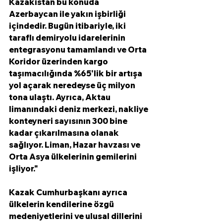
Kazakistan bu konuda 
Azerbaycan ile yakın işbirliği 
içindedir. Bugün itibariyle, iki 
taraflı demiryolu idarelerinin 
entegrasyonu tamamlandı ve Orta 
Koridor üzerinden kargo 
taşımacılığında %65'lik bir artışa 
yol açarak neredeyse üç milyon 
tona ulaştı. Ayrıca, Aktau 
limanındaki deniz merkezi, nakliye 
konteyneri sayısının 300 bine 
kadar çıkarılmasına olanak 
sağlıyor. Liman, Hazar havzası ve 
Orta Asya ülkelerinin gemilerini 
işliyor."
Kazak Cumhurbaşkanı ayrıca 
ülkelerin kendilerine özgü 
medeniyetlerini ve ulusal dillerini 