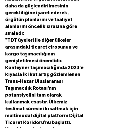
daha da güçlendirilmesinin 
gerekliliğine işaret ederek, 
örgütün planlarını ve faaliyet 
alanlarını öncelik sırasına göre 
sıraladı:
"TDT üyeleri ile diğer ülkeler 
arasındaki ticaret cirosunun ve 
kargo taşımacılığının 
genişletilmesi önemlidir. 
Konteyner taşımacılığında 2023'e 
kıyasla iki kat artış gözlemlenen 
Trans-Hazar Uluslararası 
Taşımacılık Rotası'nın 
potansiyelini tam olarak 
kullanmak esastır. Ülkemiz 
teslimat süresini kısaltmak için 
multimodal dijital platform Dijital 
Ticaret Koridoru'nu başlattı. 