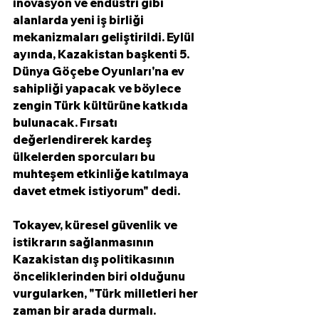
inovasyon ve endüstri gibi 
alanlarda yeni iş birliği 
mekanizmaları geliştirildi. Eylül 
ayında, Kazakistan başkenti 5. 
Dünya Göçebe Oyunları'na ev 
sahipliği yapacak ve böylece 
zengin Türk kültürüne katkıda 
bulunacak. Fırsatı 
değerlendirerek kardeş 
ülkelerden sporcuları bu 
muhteşem etkinliğe katılmaya 
davet etmek istiyorum" dedi.  
Tokayev, küresel güvenlik ve 
istikrarın sağlanmasının 
Kazakistan dış politikasının 
önceliklerinden biri olduğunu 
vurgularken, "Türk milletleri her 
zaman bir arada durmalı. 