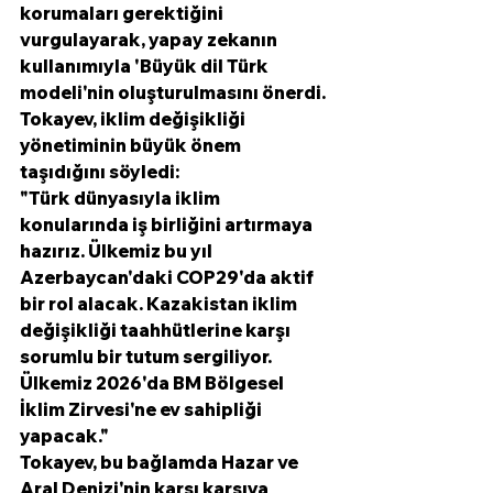
korumaları gerektiğini 
vurgulayarak, yapay zekanın 
kullanımıyla 'Büyük dil Türk 
modeli'nin oluşturulmasını önerdi. 
Tokayev, iklim değişikliği 
yönetiminin büyük önem 
taşıdığını söyledi:
"Türk dünyasıyla iklim 
konularında iş birliğini artırmaya 
hazırız. Ülkemiz bu yıl 
Azerbaycan'daki COP29'da aktif 
bir rol alacak. Kazakistan iklim 
değişikliği taahhütlerine karşı 
sorumlu bir tutum sergiliyor. 
Ülkemiz 2026'da BM Bölgesel 
İklim Zirvesi'ne ev sahipliği 
yapacak." 
Tokayev, bu bağlamda Hazar ve 
Aral Denizi'nin karşı karşıya 