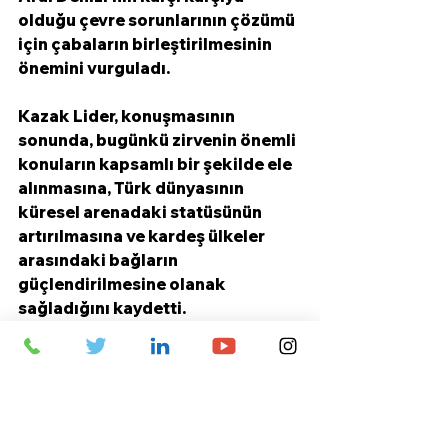
olduğu çevre sorunlarının çözümü 
için çabaların birleştirilmesinin 
önemini vurguladı.
Kazak Lider, konuşmasının 
sonunda, bugünkü zirvenin önemli 
konuların kapsamlı bir şekilde ele 
alınmasına, Türk dünyasının 
küresel arenadaki statüsünün 
artırılmasına ve kardeş ülkeler 
arasındaki bağların 
güçlendirilmesine olanak 
sağladığını kaydetti.
Zirveye Azerbaycan Cumhuriyeti 
Cumhurbaşkanı İlham Aliyev, 
Özbekistan Cumhuriyeti 
Cumhurbaşkanı Şavkat 