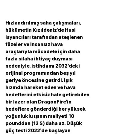
Hızlandırılmış saha çalışmaları, 
hükümetin Kızıldeniz'de Husi 
isyancıları tarafından ateşlenen 
füzeler ve insansız hava 
araçlarıyla mücadele için daha 
fazla silaha ihtiyaç duyması 
nedeniyle, istihdamı 2032'deki 
orijinal programından beş yıl 
geriye öncesine getirdi. Işık 
hızında hareket eden ve hava 
hedeflerini etkisiz hale getirebilen 
bir lazer olan DragonFire’in 
hedeflere gönderdiği her yüksek 
yoğunluklu ışının maliyeti 10 
pounddan (12 $) daha az. Düşük 
güç testi 2022'de başlayan 