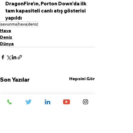
DragonFire'ın, Porton Down'da ilk 
tam kapasiteli canlı atış gösterisi 
yapıldı
savunma
hava
deniz
Hava
Deniz
Dünya
Hepsini Gör
Son Yazılar