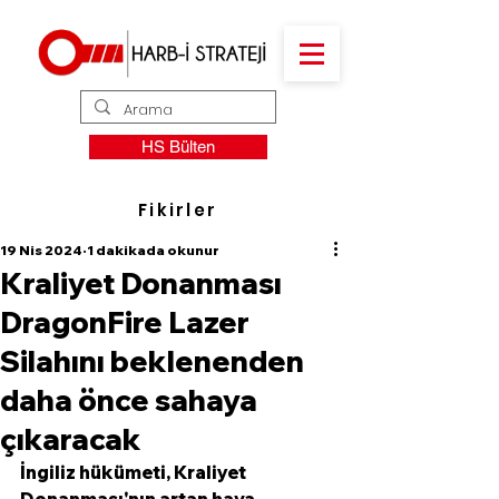
HS Bülten
Fikirler
19 Nis 2024
1 dakikada okunur
Kraliyet Donanması
DragonFire Lazer
Silahını beklenenden
daha önce sahaya
çıkaracak
İngiliz hükümeti, Kraliyet 