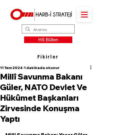
HS Bülten
Fikirler
11 Tem 2024
1 dakikada okunur
Millî Savunma Bakanı
Güler, NATO Devlet Ve
Hükûmet Başkanları
Zirvesinde Konuşma
Yaptı