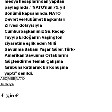
medya hesaplarından yapılan 
paylaşımda, ‘’NATO'nun 75. yıl 
dönümü kapsamında, NATO 
Devlet ve Hükûmet Başkanları 
Zirvesi dolayısıyla 
Cumhurbaşkanımız Sn. Recep 
Tayyip Erdoğan’ın Vaşington 
ziyaretine eşlik eden Millî 
Savunma Bakanı Yaşar Güler, Türk-
Amerikan Savunma Ortaklarını 
Güçlendirme Temalı Çalışma 
Grubuna katılarak bir konuşma 
yaptı’’ denildi.
ABD
MSB
NATO
Türkiye